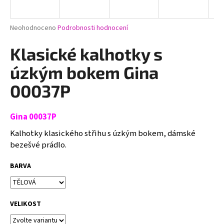
a
j
Průměrné
Neohodnoceno
Podrobnosti hodnocení
í
hodnocení
produktu
Klasické kalhotky s
t
je
?
0,0
úzkým bokem Gina
z
5
00037P
hvězdiček.
Gina 00037P
HLEDAT
Kalhotky klasického střihu s úzkým bokem, dámské
bezešvé prádlo.
D
BARVA
o
p
o
r
VELIKOST
u