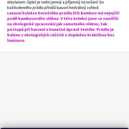
elastanem. Úplet je velmi jemný a příjemný na nošení. Do
každodenního prádla přináší luxusní hedvábný vzhled.
Luxusní kolekce bezešvého prádla ECO Bamboo má nejvyšší
podíl bambusového vlákna. V této kolekci jsme se zaměřili
na ekologické zpracování jak samotného vlákna, tak
postupů při barvení a konečné úpravě textilie. Prádlo je
baleno v ekologických sáčcích a doplněno krabičkou bez
laminace.
Z
á
p
a
t
í