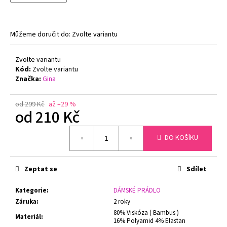
č
u
j
e
Můžeme doručit do:
Zvolte variantu
m
e
Zvolte variantu
Kód:
Zvolte variantu
Značka:
Gina
ZMENŠOVACÍ
PODPRSENKA
MINIMIZER
od 299 Kč
až –29 %
od
210 Kč
NATURANA
5063
Měrná
719
DO KOŠÍKU
cena:
Kč
Původně:
799
Kč
Zeptat se
Sdílet
Kategorie
:
DÁMSKÉ PRÁDLO
Záruka
:
2 roky
80% Viskóza ( Bambus )
Materiál
:
16% Polyamid 4% Elastan