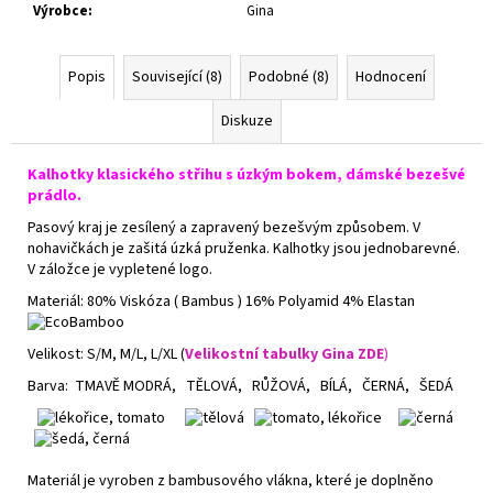
Výrobce
:
Gina
Popis
Související (8)
Podobné (8)
Hodnocení
Diskuze
Kalhotky klasického střihu s úzkým bokem, dámské bezešvé
prádlo.
Pasový kraj je zesílený a zapravený bezešvým způsobem. V
nohavičkách je zašitá úzká pruženka. Kalhotky jsou jednobarevné.
V záložce je vypletené logo.
Materiál:
80% Viskóza ( Bambus ) 16% Polyamid 4% Elastan
Velikost: S/M, M/L, L/XL (
Velikostní tabulky Gina ZDE
)
Barva: TMAVĚ MODRÁ, TĚLOVÁ, RŮŽOVÁ, BÍLÁ, ČERNÁ, ŠEDÁ
Materiál je vyroben z bambusového vlákna, které je doplněno