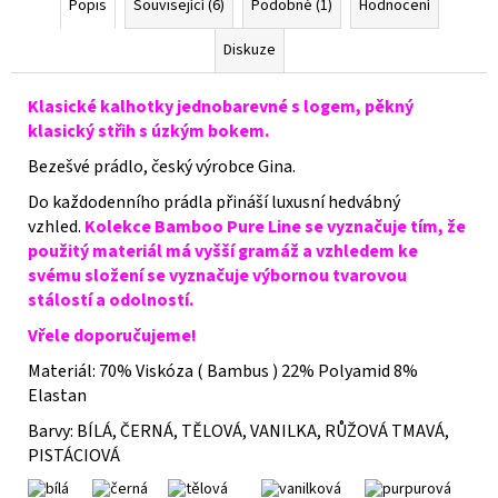
Popis
Související (6)
Podobné (1)
Hodnocení
Diskuze
Klasické kalhotky jednobarevné s logem, pěkný
klasický střih s úzkým bokem.
Bezešvé prádlo, český výrobce Gina.
Do každodenního prádla přináší luxusní hedvábný
vzhled.
Kolekce Bamboo Pure Line se vyznačuje tím, že
použitý materiál má vyšší gramáž a vzhledem ke
svému složení se vyznačuje výbornou tvarovou
stálostí a odolností.
Vřele doporučujeme!
Materiál: 70% Viskóza ( Bambus ) 22% Polyamid 8%
Elastan
Barvy: BÍLÁ, ČERNÁ, TĚLOVÁ, VANILKA, RŮŽOVÁ TMAVÁ,
PISTÁCIOVÁ