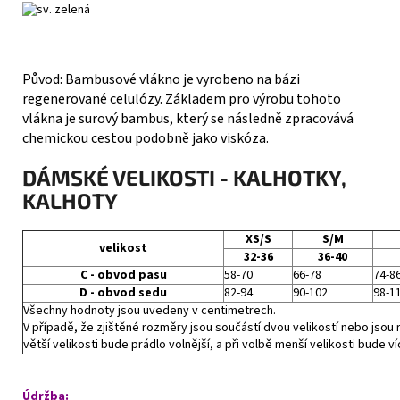
Původ: Bambusové vlákno je vyrobeno na bázi
regenerované celulózy. Základem pro výrobu tohoto
vlákna je surový bambus, který se následně zpracovává
chemickou cestou podobně jako viskóza.
DÁMSKÉ VELIKOSTI - KALHOTKY,
KALHOTY
XS/S
S/M
velikost
32-36
36-40
C - obvod pasu
58-70
66-78
74-8
D - obvod sedu
82-94
90-102
98-1
Všechny hodnoty jsou uvedeny v centimetrech.
V případě, že zjištěné rozměry jsou součástí dvou velikostí nebo jsou r
větší velikosti bude prádlo volnější, a při volbě menší velikosti bude ví
Údržba: