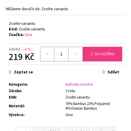
č
u
Můžeme doručit do:
Zvolte variantu
j
e
Zvolte variantu
m
Kód:
Zvolte variantu
e
Značka:
Gina
230 Kč
–4 %
FLORA
219 Kč
DO KOŠÍKU
DÁMSKÝ
HŘEJIVÝ
Měrná
ŽUPAN
cena:
SE
Zeptat se
Sdílet
ŠÁLOVÝM
LÍMCEM
VESTIS
Kategorie
:
Kalhotky bezešvé
25
Záruka
:
2 roky
56
EAN
:
Zvolte variantu
1
70% Bambus 22% Polyamid
Materiál
:
360
8% Elastan Bambus
Kč
Výrobce
:
Gina