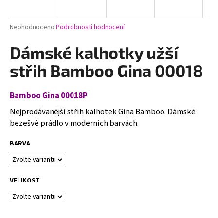
a
j
Průměrné
Neohodnoceno
Podrobnosti hodnocení
í
hodnocení
produktu
Dámské kalhotky užší
t
je
?
0,0
střih Bamboo Gina 00018
z
5
hvězdiček.
Bamboo Gina 00018P
Nejprodávanější střih kalho
tek
Gina Bamboo
. Dámské
HLEDAT
bezešvé prádlo v moderních barvách.
BARVA
D
o
p
VELIKOST
o
r
u