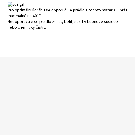
Pro optimální údržbu se doporučuje prádlo z tohoto materiálu prát
maximálně na 40°C.
Nedoporučuje se prádlo žehlit, bělit, sušit v bubnové sušičce
nebo chemicky čistit.
Z
á
p
a
t
í