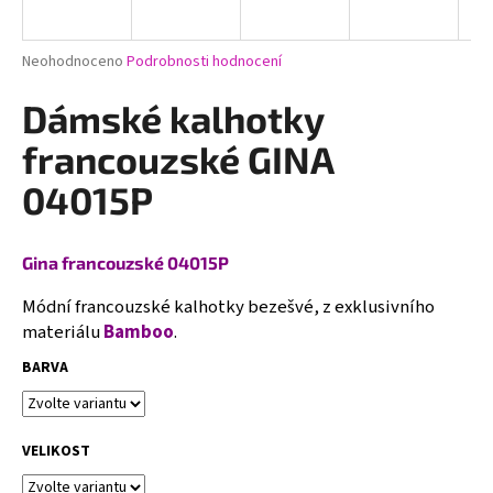
a
j
Průměrné
Neohodnoceno
Podrobnosti hodnocení
í
hodnocení
produktu
Dámské kalhotky
t
je
?
0,0
francouzské GINA
z
5
04015P
hvězdiček.
HLEDAT
Gina francouzské 04015P
Módní francouzské kalhotky bezešvé, z exklusivního
materiálu
Bamboo
.
D
BARVA
o
p
o
r
VELIKOST
u