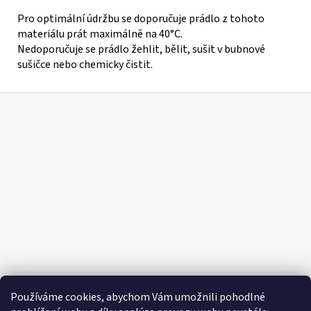
Pro optimální údržbu se doporučuje prádlo z tohoto
materiálu prát maximálně na 40°C.
Nedoporučuje se prádlo žehlit, bělit, sušit v bubnové
sušičce nebo chemicky čistit.
Z
á
p
a
t
í
Používáme cookies, abychom Vám umožnili pohodlné