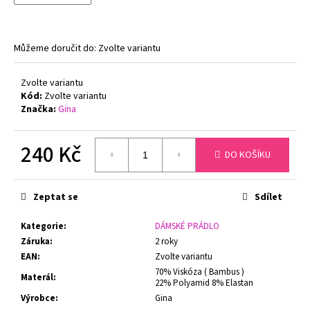
č
u
j
e
Můžeme doručit do:
Zvolte variantu
m
e
Zvolte variantu
Kód:
Zvolte variantu
Značka:
Gina
FLORA
DÁMSKÝ
HŘEJIVÝ
240 Kč
ŽUPAN
DO KOŠÍKU
SE
Měrná
ŠÁLOVÝM
cena:
LÍMCEM
Zeptat se
Sdílet
VESTIS
25
56
Kategorie
:
DÁMSKÉ PRÁDLO
1
Záruka
:
2 roky
360
EAN
:
Zvolte variantu
Kč
70% Viskóza ( Bambus )
Materál
:
22% Polyamid 8% Elastan
Výrobce
:
Gina