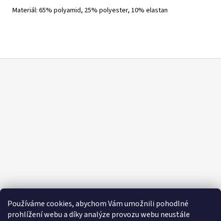
Materiál: 65% polyamid, 25% polyester, 10% elastan
Z
á
p
a
t
í
Používáme cookies, abychom Vám umožnili pohodlné
prohlížení webu a díky analýze provozu webu neustále