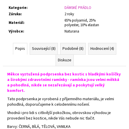
Kategorie
:
DÁMSKÉ PRÁDLO
Záruka
:
2 roky
65% polyamid, 25%
Materiál
:
polyester, 10% elastan
Výrobce
:
Naturana
Popis
Související (8)
Podobné (8)
Hodnocení (4)
Diskuze
Měkce vyztužená podprsenka bez kostic s hladkými košíčky
a širokými zdravotními ramínky - ramínka jsou velmi měkká
a pohodlná, nikde se nezařezávají a poskytují velký
komfort.
Tato podprsenka je vyrobená z příjemného materiálu, je velmi
pohodlná, doporučujeme k celodennímu nošení.
Vhodná i pro lidi s citlivější pokožkou, obrovskou výhodou je
provedení bez kostice, nikde Vás nebude nic tlačit.
Barvy: ČERNÁ, BÍLÁ, TĚLOVÁ, VANILKA