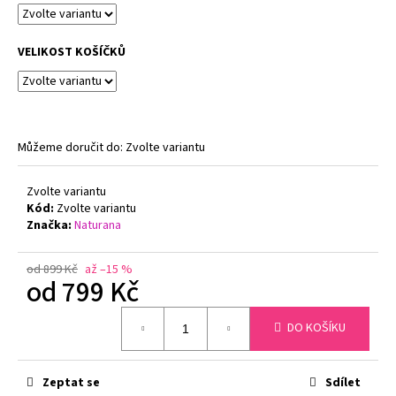
č
u
j
VELIKOST KOŠÍČKŮ
e
m
e
Můžeme doručit do:
Zvolte variantu
ZMENŠOVACÍ
PODPRSENKA
MINIMIZER
Zvolte variantu
NATURANA
Kód:
Zvolte variantu
5063
Značka:
Naturana
TĚLOVÁ
719
Kč
od 899 Kč
až –15 %
Původně:
od
799 Kč
799
Kč
Měrná
DO KOŠÍKU
cena:
Zeptat se
Sdílet