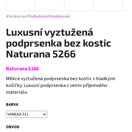
a
j
Průměrné
4 hodnocení
Podrobnosti hodnocení
í
hodnocení
produktu
Luxusní vyztužená
t
je
?
5,0
podprsenka bez kostic
z
5
Naturana 5266
hvězdiček.
Naturana 5266
HLEDAT
Měkce vyztužená podprsenka bez kostic s hladkými
košíčky. Luxusní podprsenka z velmi příjemného
materiálu.
D
o
BARVA
p
o
r
u
OBVOD