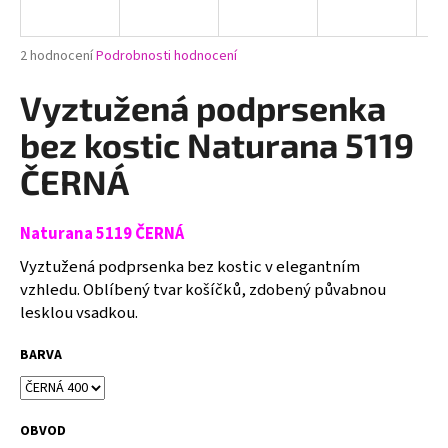
a
j
Průměrné
2 hodnocení
Podrobnosti hodnocení
í
hodnocení
produktu
Vyztužená podprsenka
t
je
?
5,0
bez kostic Naturana 5119
z
5
ČERNÁ
hvězdiček.
Naturana 5119 ČERNÁ
HLEDAT
Vyztužená podprsenka bez kostic v elegantním
vzhledu. Oblíbený tvar košíčků, zdobený půvabnou
lesklou vsadkou.
D
o
BARVA
p
o
r
u
OBVOD