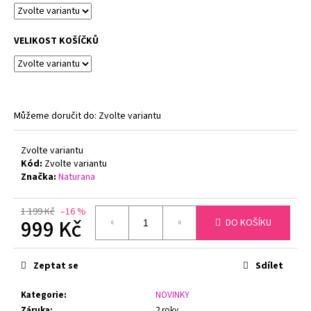
č
u
j
VELIKOST KOŠÍČKŮ
e
m
e
Můžeme doručit do:
Zvolte variantu
PODPRSENKA
S
KOSTICEMI
Zvolte variantu
FELINA
Kód:
Zvolte variantu
MOMENTS
Značka:
Naturana
519
TMAVĚ
MODRÁ
1 199 Kč
–16 %
1
999 Kč
DO KOŠÍKU
547
Kč
Měrná
Původně:
cena:
Zeptat se
Sdílet
1
799
Kč
Kategorie
:
NOVINKY
Záruka
:
2 roky