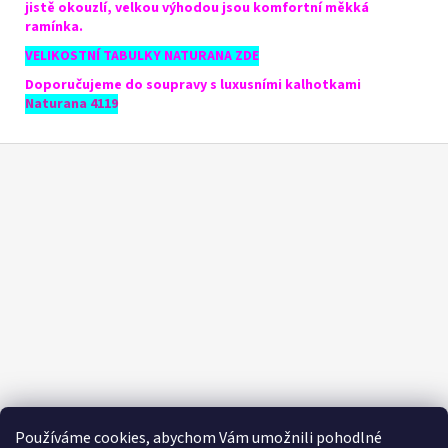
jistě okouzlí, velkou výhodou jsou komfortní měkká
ramínka.
VELIKOSTNÍ TABULKY NATURANA ZDE
Doporučujeme do soupravy s luxusními kalhotkami
Naturana 4119
Z
á
p
a
t
í
Používáme cookies, abychom Vám umožnili pohodlné