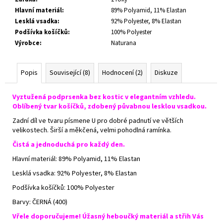
Hlavní materiál
:
89% Polyamid, 11% Elastan
Lesklá vsadka
:
92% Polyester, 8% Elastan
Podšívka košíčků
:
100% Polyester
Výrobce
:
Naturana
Popis
Související (8)
Hodnocení (2)
Diskuze
Vyztužená podprsenka bez kostic v elegantním vzhledu.
Oblíbený tvar košíčků, zdobený půvabnou lesklou vsadkou.
Zadní díl ve tvaru písmene U pro dobré padnutí ve větších
velikostech. Širší a měkčená, velmi pohodlná ramínka.
Čistá a jednoduchá pro každý den.
Hlavní materiál: 89% Polyamid, 11% Elastan
Lesklá vsadka: 92% Polyester, 8% Elastan
Podšívka košíčků: 100% Polyester
Barvy: ČERNÁ (400)
Vřele doporučujeme! Úžasný heboučký materiál a střih Vás