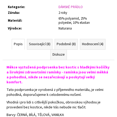
Kategorie
:
DÁMSKÉ PRÁDLO
Záruka
:
2 roky
65% polyamid, 25%
Materiál
:
polyester, 10% elastan
Výrobce
:
Naturana
Popis
Související (8)
Podobné (8)
Hodnocení (4)
Diskuze
Měkce vyztužená podprsenka bez kostic s hladkými košíčky
a širokými zdravotními ramínky - ramínka jsou velmi měkká
a pohodlná, nikde se nezařezávají a poskytují velký
komfort.
Tato podprsenka je vyrobená z příjemného materiálu, je velmi
pohodlná, doporučujeme k celodennímu nošení.
Vhodná i pro lidi s citlivější pokožkou, obrovskou výhodou je
provedení bez kostice, nikde Vás nebude nic tlačit.
Barvy: ČERNÁ, BÍLÁ, TĚLOVÁ, VANILKA