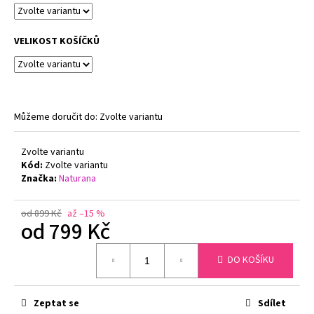
č
u
j
VELIKOST KOŠÍČKŮ
e
m
e
Můžeme doručit do:
Zvolte variantu
ZMENŠOVACÍ
PODPRSENKA
MINIMIZER
Zvolte variantu
NATURANA
Kód:
Zvolte variantu
5063
Značka:
Naturana
719
Kč
Původně:
od 899 Kč
až –15 %
799
od
799 Kč
Kč
Měrná
DO KOŠÍKU
cena:
Zeptat se
Sdílet