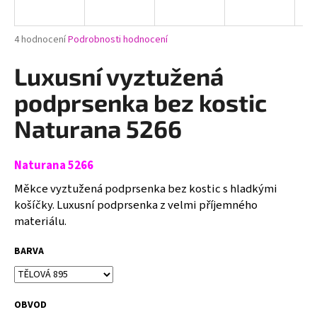
a
j
Průměrné
4 hodnocení
Podrobnosti hodnocení
í
hodnocení
produktu
Luxusní vyztužená
t
je
?
5,0
podprsenka bez kostic
z
5
Naturana 5266
hvězdiček.
Naturana 5266
HLEDAT
Měkce vyztužená podprsenka bez kostic s hladkými
košíčky. Luxusní podprsenka z velmi příjemného
materiálu.
D
o
BARVA
p
o
r
u
OBVOD