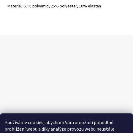
Materiál: 65% polyamid, 25% polyester, 10% elastan
Z
á
p
a
t
í
Používáme cookies, abychom Vám umožnili pohodlné
prohlížení webu a díky analýze provozu webu neustále