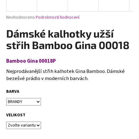
a
j
Průměrné
Neohodnoceno
Podrobnosti hodnocení
í
hodnocení
produktu
Dámské kalhotky užší
t
je
?
0,0
střih Bamboo Gina 00018
z
5
hvězdiček.
Bamboo Gina 00018P
Nejprodávanější střih kalho
tek
Gina Bamboo
. Dámské
HLEDAT
bezešvé prádlo v moderních barvách.
BARVA
D
o
p
VELIKOST
o
r
u