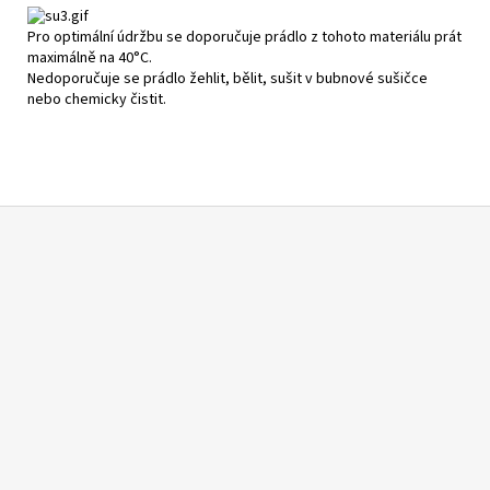
Pro optimální údržbu se doporučuje prádlo z tohoto materiálu prát
maximálně na 40°C.
Nedoporučuje se prádlo žehlit, bělit, sušit v bubnové sušičce
nebo chemicky čistit.
Z
á
p
a
t
í