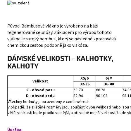
Původ: Bambusové vlákno je vyrobeno na bázi
regenerované celulózy. Základem pro výrobu tohoto
vlákna je surový bambus, který se následně zpracovává
chemickou cestou podobně jako viskóza.
DÁMSKÉ VELIKOSTI - KALHOTKY,
KALHOTY
XS/S
S/M
velikost
32-36
36-40
C - obvod pasu
58-70
66-78
74-8
D - obvod sedu
82-94
90-102
98-1
Všechny hodnoty jsou uvedeny v centimetrech.
V případě, že zjištěné rozměry jsou součástí dvou velikostí nebo jsou r
větší velikosti bude prádlo volnější, a při volbě menší velikosti bude ví
Údržba: