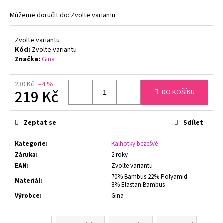
č
u
Můžeme doručit do:
Zvolte variantu
j
e
Zvolte variantu
m
Kód:
Zvolte variantu
e
Značka:
Gina
230 Kč
–4 %
NATURANA
219 Kč
DO KOŠÍKU
5063
ZMENŠOVACÍ
Měrná
PODPRSENKA
cena:
MINIMIZER
Zeptat se
Sdílet
TMAVĚ
ŠEDÁ
Kategorie
:
Kalhotky bezešvé
729
Záruka
:
2 roky
Kč
EAN
:
Zvolte variantu
70% Bambus 22% Polyamid
Materiál
:
8% Elastan Bambus
Výrobce
:
Gina