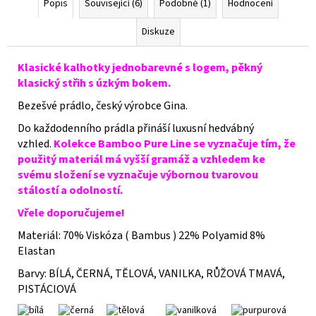
Popis
Související (6)
Podobné (1)
Hodnocení
Diskuze
Klasické kalhotky jednobarevné s logem, pěkný
klasický střih s úzkým bokem.
Bezešvé prádlo, český výrobce Gina.
Do každodenního prádla přináší luxusní hedvábný
vzhled.
Kolekce Bamboo Pure Line se vyznačuje tím, že
použitý materiál má vyšší gramáž a vzhledem ke
svému složení se vyznačuje výbornou tvarovou
stálostí a odolností.
Vřele doporučujeme!
Materiál: 70% Viskóza ( Bambus ) 22% Polyamid 8%
Elastan
Barvy: BÍLÁ, ČERNÁ, TĚLOVÁ, VANILKA, RŮŽOVÁ TMAVÁ,
PISTÁCIOVÁ