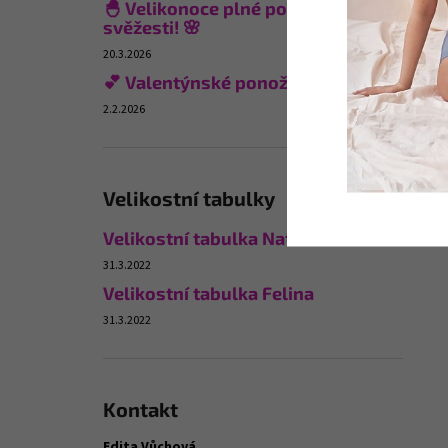
🐣 Velikonoce plné pohodlí a
svěžesti! 🌸
20.3.2026
💕 Valentýnské ponožky
2.2.2026
Velikostní tabulky
Velikostní tabulka Naturana
31.3.2022
Velikostní tabulka Felina
31.3.2022
Kontakt
Edita Vůchová