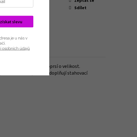
Zeptat se
ka
:
2 roky
—
Sdílet
90% Polyamid, 10%
iál
:
Elastan
 získat slevu
bce
:
Naturana
:
tělová
resa je u nás v
ečí.
í osobních údajů
Diskuze
ná
. Opticky zmenšuje poprsí o velikost.
při nošení.
Podprsenku doplňují stahovací