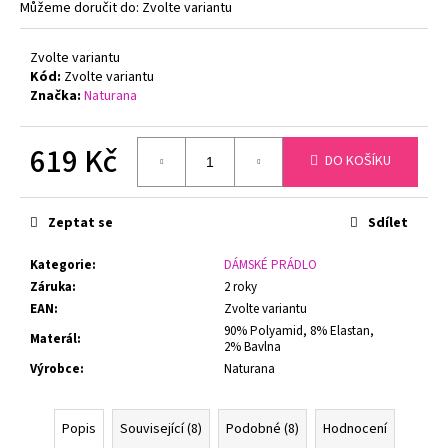
č
Můžeme doručit do:
Zvolte variantu
u
j
Zvolte variantu
e
Kód:
Zvolte variantu
m
Značka:
Naturana
e
619 Kč
DO KOŠÍKU
ZMENŠOVACÍ
Měrná
PODPRSENKA
MINIMIZER
cena:
NATURANA
Zeptat se
Sdílet
5063
TĚLOVÁ
Kategorie
:
DÁMSKÉ PRÁDLO
719
Záruka
:
2 roky
Kč
EAN
:
Zvolte variantu
Původně:
90% Polyamid, 8% Elastan,
799
Materál
:
2% Bavlna
Kč
Výrobce
:
Naturana
Popis
Související (8)
Podobné (8)
Hodnocení