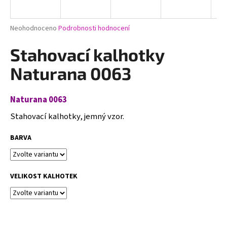
a
j
Průměrné
Neohodnoceno
Podrobnosti hodnocení
í
hodnocení
produktu
Stahovací kalhotky
t
je
?
0,0
Naturana 0063
z
5
hvězdiček.
Naturana 0063
Stahovací kalhotky, jemný vzor.
HLEDAT
BARVA
D
o
VELIKOST KALHOTEK
p
o
r
u