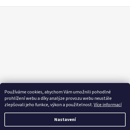
Z
á
p
a
t
í
Používáme cookies, abychom Vám umožnili pohodlné
prohlížení webu a díky analýze provozu webu neustále
zlepšovali jeho funkce, výkon a použitelnost.
Více informací
Nastavení
Vytvořil Shoptet