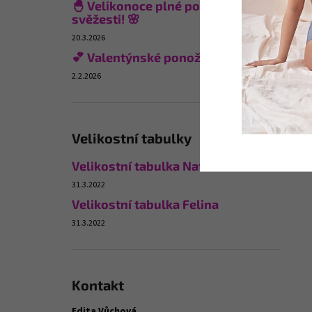
🐣 Velikonoce plné pohodlí a
svěžesti! 🌸
20.3.2026
💕 Valentýnské ponožky
2.2.2026
Velikostní tabulky
Velikostní tabulka Naturana
31.3.2022
Velikostní tabulka Felina
31.3.2022
Kontakt
Edita Vůchová