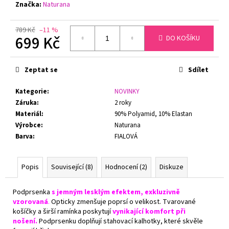
č
Značka:
Naturana
u
j
789 Kč
–11 %
e
699 Kč
DO KOŠÍKU
m
Měrná
e
cena:
Zeptat se
Sdílet
FLORA
Kategorie
:
NOVINKY
DÁMSKÝ
Záruka
:
2 roky
HŘEJIVÝ
ŽUPAN
Materiál
:
90% Polyamid, 10% Elastan
SE
Výrobce
:
Naturana
ŠÁLOVÝM
Barva
:
FIALOVÁ
LÍMCEM
VESTIS
25
56
Popis
Související (8)
Hodnocení (2)
Diskuze
1
360
Podprsenka
s jemným lesklým efektem, exkluzivně
Kč
vzorovaná
.
Opticky zmenšuje poprsí o velikost. Tvarované
košíčky a širší ramínka poskytují
vynikající komfort při
nošení.
Podprsenku doplňují stahovací kalhotky, které skvěle