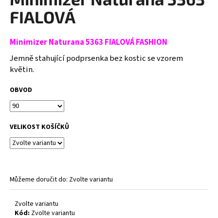
je
a
5,0
FIALOVÁ
z
j
5
í
hvězdiček.
Minimizer Naturana 5363 FIALOVÁ FASHION
t
Jemně stahující podprsenka bez kostic se vzorem
?
květin.
OBVOD
HLEDAT
VELIKOST KOŠÍČKŮ
D
o
p
Můžeme doručit do:
Zvolte variantu
o
r
Zvolte variantu
u
Kód:
Zvolte variantu