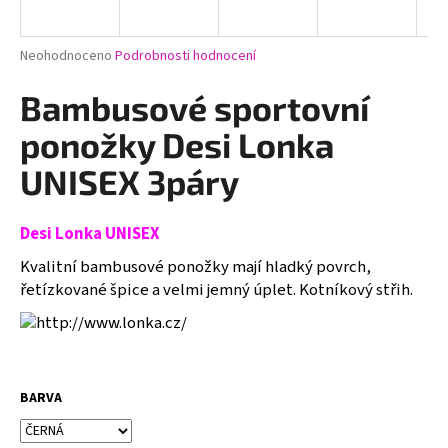
a
j
Průměrné
Neohodnoceno
Podrobnosti hodnocení
í
hodnocení
produktu
Bambusové sportovní
t
je
?
0,0
ponožky Desi Lonka
z
5
UNISEX 3páry
hvězdiček.
Desi Lonka UNISEX
HLEDAT
Kvalitní bambusové ponožky mají hladký povrch,
řetízkované špice a velmi jemný úplet. Kotníkový střih.
D
o
p
o
BARVA
r
u