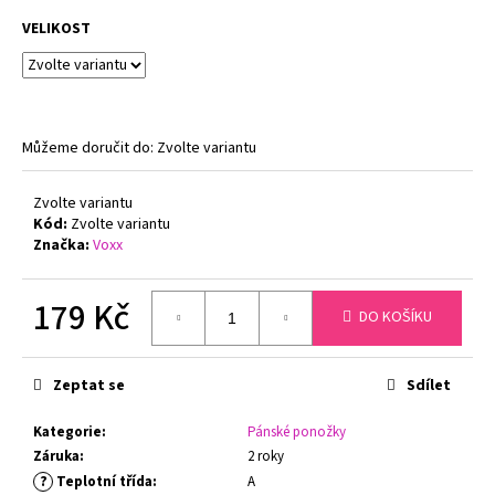
č
u
VELIKOST
j
e
m
e
Můžeme doručit do:
Zvolte variantu
GINA
Zvolte variantu
DÁMSKÉ
Kód:
Zvolte variantu
KALHOTKY
KLASICKÝ
Značka:
Voxx
STŘIH
BAMBOO
GINA
179 Kč
DO KOŠÍKU
00019
Měrná
199
cena:
Kč
Zeptat se
Sdílet
Původně:
299
Kč
Kategorie
:
Pánské ponožky
Záruka
:
2 roky
?
Teplotní třída
:
A