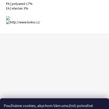
PA | polyamid 17%
EA | elastan 3%
Z
á
p
a
t
í
Používáme cookies, abychom Vám umožnili pohodlné