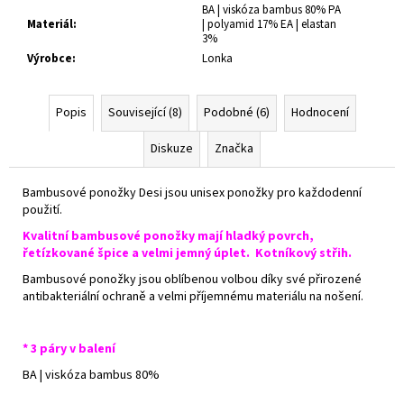
BA | viskóza bambus 80% PA
Materiál
:
| polyamid 17% EA | elastan
3%
Výrobce
:
Lonka
Popis
Související (8)
Podobné (6)
Hodnocení
Diskuze
Značka
Bambusové ponožky
Desi jsou unisex ponožky pro každodenní
použití.
Kvalitní bambusové ponožky
mají hladký povrch,
řetízkované špice a velmi jemný úplet. Kotníkový střih.
Bambusové ponožky jsou oblíbenou volbou díky své přirozené
antibakteriální ochraně a velmi příjemnému materiálu na nošení.
* 3 páry v balení
BA | viskóza bambus 80%