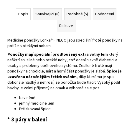
Popis
Související (8)
Podobné (5)
Hodnocení
Diskuze
Medicine ponožky Lonka® FINEGO jsou speciální froté ponožky na
potíže s oteklými nohami.
Ponožky mají speciální prodloužený extra volný lem
který
neškrtí ani silné nebo oteklé nohy, což ocení hlavně diabetici a
osoby s problémy oběhového systému. Zesílené froté mají
ponožky na chodidle, nárt a horní část ponožky je slabá.
Špice je
uzavřena náročnějším řetízkováním
, díky kterému je spoj
dokonale hladký a nehrozí, že ponožka bude tlačit. Vysoký podíl
bavlny je velmi příjemný na omak a výborně saje pot.
bavlněné
jemný medicine lem
řetízkovaná špice
* 3 páry v balení