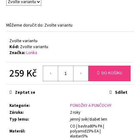
č
u
j
e
Můžeme doručit do:
Zvolte variantu
m
e
Zvolte variantu
Kód:
Zvolte variantu
Značka:
Lonka
PODPRSENKA
S
KOSTICÍ
FELINA
259 Kč
DO KOŠÍKU
CONTURELLE
PROVENCE
Měrná
80505
cena:
ČERNÁ
Zeptat se
Sdílet
1
699
Kategorie
:
PONOŽKY A PUNČOCHY
Kč
Záruka
:
2 roky
Původně:
Typ lemu
:
jemný svěr/diabet lem
2
879
CO | bavlna80% PA |
Kč
Materál
:
polyamid15% EA |
elastan5%