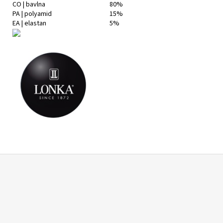
CO | bavlna
80%
PA | polyamid
15%
EA | elastan
5%
Z
á
p
a
t