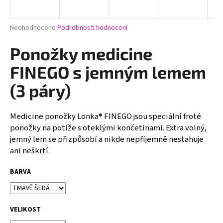
a
j
Průměrné
Neohodnoceno
Podrobnosti hodnocení
í
hodnocení
produktu
Ponožky medicine
t
je
?
0,0
FINEGO s jemným lemem
z
5
(3 páry)
hvězdiček.
Medicine ponožky Lonka® FINEGO jsou speciální froté
HLEDAT
ponožky na potíže s oteklými končetinami. Extra volný,
jemný lem se přizpůsobí a nikde nepříjemně nestahuje
ani neškrtí.
D
o
BARVA
p
o
r
VELIKOST
u