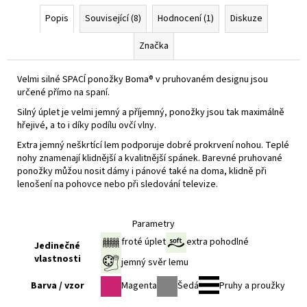
Popis
Související (8)
Hodnocení (1)
Diskuze
Značka
Velmi silné SPACÍ ponožky Boma® v pruhovaném designu jsou
určené přímo na spaní.
Silný úplet je velmi jemný a příjemný, ponožky jsou tak maximálně
hřejivé, a to i díky podílu ovčí vlny.
Extra jemný neškrtící lem podporuje dobré prokrvení nohou. Teplé
nohy znamenají klidnější a kvalitnější spánek. Barevné pruhované
ponožky můžou nosit dámy i pánové také na doma, klidně při
lenošení na pohovce nebo při sledování televize.
Parametry
froté úplet
extra pohodlné
Jedinečné
vlastnosti
jemný svěr lemu
Barva / vzor
Magenta
Šedá
Pruhy a proužky