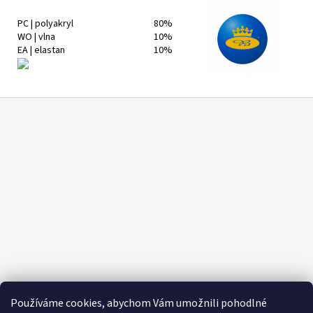
PC | polyakryl
80%
WO | vlna
10%
EA | elastan
10%
Z
á
p
a
t
í
Používáme cookies, abychom Vám umožnili pohodlné