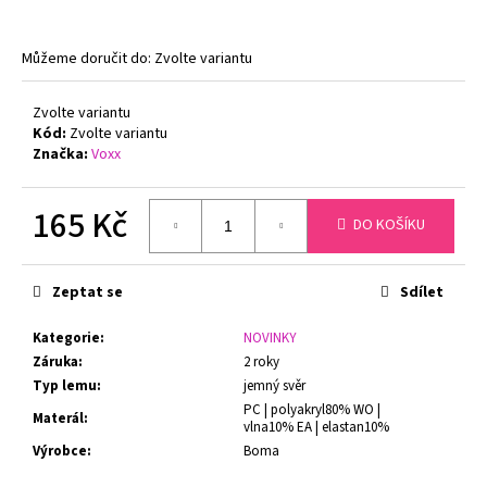
č
u
j
Můžeme doručit do:
Zvolte variantu
e
m
Zvolte variantu
e
Kód:
Zvolte variantu
Značka:
Voxx
NATURANA
5063
165 Kč
ZMENŠOVACÍ
DO KOŠÍKU
PODPRSENKA
Měrná
MINIMIZER
cena:
TMAVĚ
Zeptat se
Sdílet
ŠEDÁ
729
Kategorie
:
NOVINKY
Kč
Záruka
:
2 roky
Typ lemu
:
jemný svěr
PC | polyakryl80% WO |
Materál
:
vlna10% EA | elastan10%
Výrobce
:
Boma