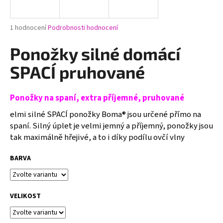
a
j
Průměrné
1 hodnocení
Podrobnosti hodnocení
í
hodnocení
produktu
Ponožky silné domácí
t
je
?
5,0
SPACÍ pruhované
z
5
hvězdiček.
Ponožky na spaní, extra příjemné, pruhované
elmi silné SPACÍ ponožky Boma® jsou určené přímo na
HLEDAT
spaní. Silný úplet je velmi jemný a příjemný, ponožky jsou
tak maximálně hřejivé, a to i díky podílu ovčí vlny
D
BARVA
o
p
o
VELIKOST
r
u