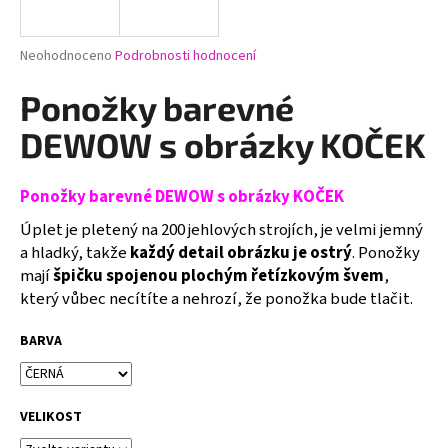
a
j
Průměrné
Neohodnoceno
Podrobnosti hodnocení
í
hodnocení
produktu
Ponožky barevné
t
je
?
0,0
DEWOW s obrázky KOČEK
z
5
hvězdiček.
Ponožky barevné DEWOW s obrázky KOČEK
Úplet je pletený na 200 jehlových strojích, je velmi jemný
HLEDAT
a hladký, takže
každý detail obrázku je ostrý
. Ponožky
mají
špičku spojenou plochým řetízkovým švem
,
který vůbec necítíte a nehrozí, že ponožka bude tlačit.
D
o
BARVA
p
o
r
VELIKOST
u