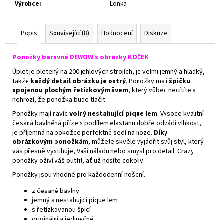
Výrobce
:
Lonka
Popis
Související (8)
Hodnocení
Diskuze
Ponožky barevné DEWOW s obrázky KOČEK
Úplet je pletený na 200 jehlových strojích, je velmi jemný a hladký,
takže
každý detail obrázku je ostrý
. Ponožky mají
špičku
spojenou plochým řetízkovým švem
, který vůbec necítíte a
nehrozí, že ponožka bude tlačit.
Ponožky mají navíc
volný nestahující pique lem
. Vysoce kvalitní
česaná bavlněná příze s podílem elastanu dobře odvádí vlhkost,
je příjemná na pokožce perfektně sedí na noze.
Díky
obrázkovým ponožkám
, můžete skvěle vyjádřit svůj styl, který
vás přesně vystihuje, Vaší náladu nebo smysl pro detail. Crazy
ponožky oživí váš outfit, ať už nosíte cokoliv.
Ponožky jsou vhodné pro každodenní nošení.
z česané bavlny
jemný a nestahující pique lem
s řetízkovanou špicí
originální a jedinečné