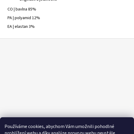
CO | bavlna 85%
PA | polyamid 12%
EA | elastan 3%
Z
á
p
a
t
í
Používáme cookies, abychom Vám umožnili pohodlné
prohlížení webu a díky analýze provozu webu neustále