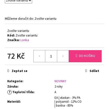
č
u
j
e
Můžeme doručit do:
Zvolte variantu
m
e
Zvolte variantu
Kód:
Zvolte variantu
Značka:
Lonka
GINA
DÁMSKÉ
KALHOTKY
72 Kč
KLASICKÝ
DO KOŠÍKU
STŘIH
Měrná
BAMBOO
GINA
cena:
00019
Zeptat se
Sdílet
199
Kč
Kategorie
:
NOVINKY
Původně:
Záruka
:
2 roky
299
?
Teplotní třída
:
A
Kč
EA | elastan - 3% PA
Materiál
:
| polyamid - 12% CO
| bavlna - 85%