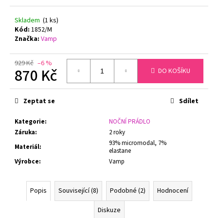
č
u
Skladem
(1 ks)
j
Kód:
1852/M
e
Značka:
Vamp
m
e
929 Kč
–6 %
870 Kč
DO KOŠÍKU
NATURANA
Měrná
5063
cena:
ZMENŠOVACÍ
Zeptat se
Sdílet
PODPRSENKA
MINIMIZER
Kategorie
:
NOČNÍ PRÁDLO
TMAVĚ
ŠEDÁ
Záruka
:
2 roky
93% micromodal, 7%
729
Materiál
:
elastane
Kč
Výrobce
:
Vamp
Popis
Související (8)
Podobné (2)
Hodnocení
Diskuze