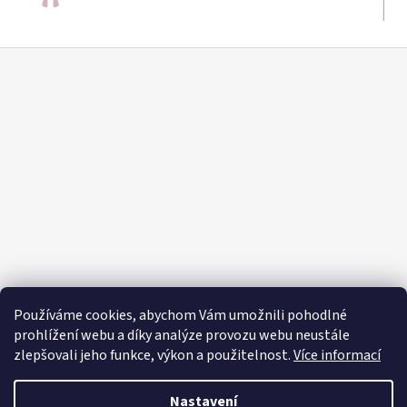
Z
á
p
a
t
í
Používáme cookies, abychom Vám umožnili pohodlné
prohlížení webu a díky analýze provozu webu neustále
zlepšovali jeho funkce, výkon a použitelnost.
Více informací
Nastavení