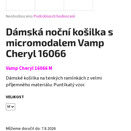
a
j
Průměrné
Neohodnoceno
Podrobnosti hodnocení
í
hodnocení
produktu
Dámská noční košilka s
t
je
?
0,0
micromodalem Vamp
z
5
Cheryl 16066
hvězdiček.
Vamp Cheryl 16066 M
HLEDAT
Dámské košilka na tenkých ramínkách z velmi
příjemného materiálu.
Puntíkatý vzor.
D
VELIKOST
o
p
o
r
u
Můžeme doručit do:
7.8.2026