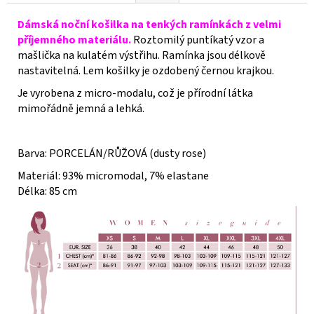
Dámská noční košilka na tenkých ramínkách z velmi
příjemného materiálu.
Roztomilý puntíkatý vzor a
mašlička na kulatém výstřihu. Ramínka jsou délkově
nastavitelná. Lem košilky je ozdobený černou krajkou.
Je vyrobena z micro-modalu, což je přírodní látka
mimořádně jemná a lehká.
Barva: PORCELÁN/RŮŽOVÁ (dusty rose)
Materiál: 93% micromodal, 7% elastane
Délka: 85 cm