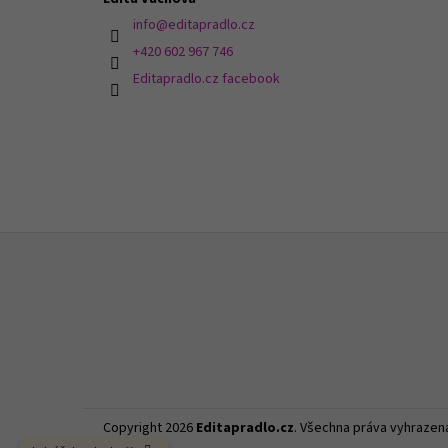
info
@
editapradlo.cz
+420 602 967 746
Editapradlo.cz facebook
Z
á
p
a
t
í
Copyright 2026
Editapradlo.cz
. Všechna práva vyhrazen