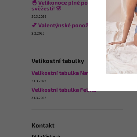
🐣 Velikonoce plné pohodlí a
svěžesti! 🌸
20.3.2026
💕 Valentýnské ponožky
2.2.2026
Velikostní tabulky
Velikostní tabulka Naturana
31.3.2022
Velikostní tabulka Felina
31.3.2022
Kontakt
Edita Vůchová