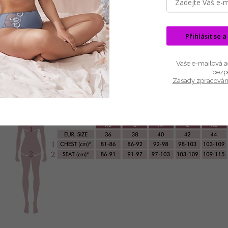
mašlička na kulatém výstřihu. Ramínka jsou délkově nastaviteln
Je vyrobena z micro-modalu, což je přírodní látka mimořádně j
Přihlásit se a
Barva: PORCELÁN/RŮŽOVÁ (dusty rose)
Vaše e-mailová ad
Materiál: 93% micromodal, 7% elastane
bezp
Délka: 85 cm
Zásady zpracován