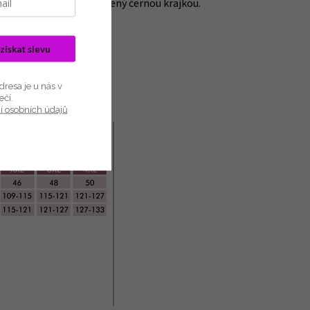
á. Lem košilky je ozdobený černou krajkou.
emná a lehká.
 získat slevu
resa je u nás v
ečí.
í osobních údajů