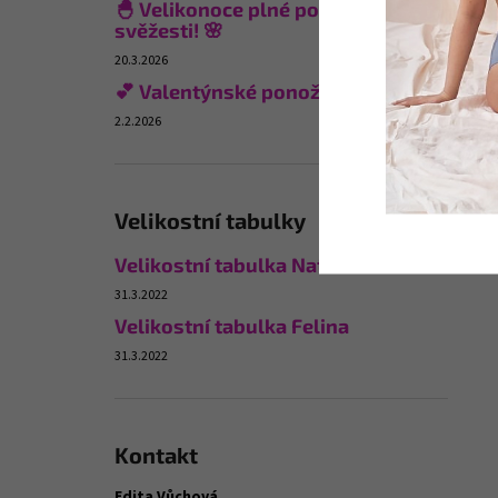
🐣 Velikonoce plné pohodlí a
svěžesti! 🌸
20.3.2026
💕 Valentýnské ponožky
2.2.2026
Velikostní tabulky
Velikostní tabulka Naturana
31.3.2022
Velikostní tabulka Felina
31.3.2022
Kontakt
Edita Vůchová