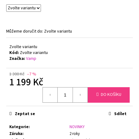
č
u
j
e
m
Můžeme doručit do:
Zvolte variantu
e
Zvolte variantu
Kód:
Zvolte variantu
PODPRSENKA
S
Značka:
Vamp
KOSTICÍ
FELINA
RHAPSODY
1 300 Kč
–7 %
1 199 Kč
205210
BÍLÁ
Měrná
1
DO KOŠÍKU
cena:
650
Kč
Původně:
Zeptat se
Sdílet
2
100
Kč
Kategorie
:
NOVINKY
Záruka
:
2 roky