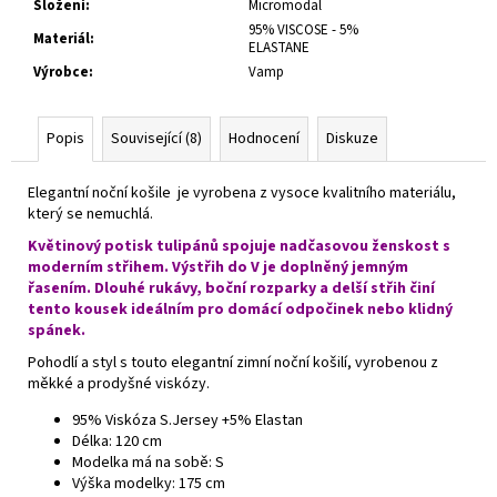
Složení
:
Micromodal
95% VISCOSE - 5%
Materiál
:
ELASTANE
Výrobce
:
Vamp
Popis
Související (8)
Hodnocení
Diskuze
Elegantní noční košile je vyrobena z vysoce kvalitního materiálu,
který se nemuchlá.
Květinový potisk tulipánů spojuje nadčasovou ženskost s
moderním střihem. Výstřih do V je doplněný jemným
řasením. Dlouhé rukávy, boční rozparky a delší střih činí
tento kousek ideálním pro domácí odpočinek nebo klidný
spánek.
Pohodlí a styl s touto elegantní zimní noční košilí, vyrobenou z
měkké a prodyšné viskózy.
95% Viskóza S.Jersey +5% Elastan
Délka: 120 cm
Modelka má na sobě: S
Výška modelky: 175 cm