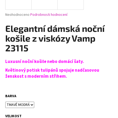
a
j
Průměrné
Neohodnoceno
Podrobnosti hodnocení
í
hodnocení
produktu
Elegantní dámská noční
t
je
?
0,0
košile z viskózy Vamp
z
5
23115
hvězdiček.
Luxusní noční košile nebo domácí šaty.
HLEDAT
Květinový potisk tulipánů spojuje nadčasovou
ženskost s moderním střihem.
D
o
p
BARVA
o
r
u
VELIKOST