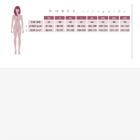
Z
á
p
a
t
í