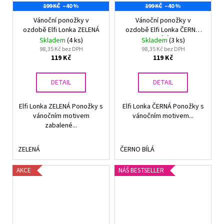
199 KČ
–40 %
199 KČ
–40 %
Vánoční ponožky v
Vánoční ponožky v
ozdobě Elfi Lonka ZELENÁ
ozdobě Elfi Lonka ČERNO
BÍLÁ
Skladem
(4 ks)
Skladem
(3 ks)
98,35 Kč bez DPH
98,35 Kč bez DPH
119 Kč
119 Kč
DETAIL
DETAIL
Elfi Lonka ZELENÁ Ponožky s
Elfi Lonka ČERNÁ Ponožky s
vánočním motivem
vánočním motivem...
zabalené...
ZELENÁ
ČERNO BÍLÁ
AKCE
NÁŠ BESTSELLER