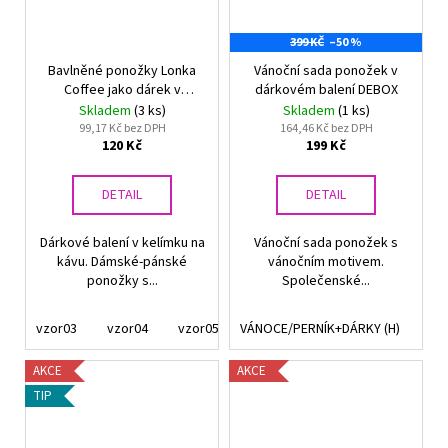
399 KČ
–50 %
Bavlněné ponožky Lonka
Vánoční sada ponožek v
Coffee jako dárek v
dárkovém balení DEBOX
kelímku
Skladem
(3 ks)
Skladem
(1 ks)
99,17 Kč bez DPH
164,46 Kč bez DPH
120 Kč
199 Kč
DETAIL
DETAIL
Dárkové balení v kelímku na
Vánoční sada ponožek s
kávu. Dámské-pánské
vánočním motivem.
ponožky s...
Společenské...
vzor03
vzor04
vzor05
VÁNOCE/PERNÍK+DÁRKY (H)
vzor06
AKCE
AKCE
TIP