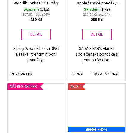
č
Woodik Lonka DÍVČÍ 3páry
společenské ponožky
u
Lonka DASILVER
Skladem
(1 ks)
Skladem
(1 ks)
j
197,52 Kč bez DPH
210,74 Kč bez DPH
e
239 Kč
255 Kč
m
e
DETAIL
DETAIL
3 páry Woodik Lonka DÍVČÍ
SADA 3 PÁRY. Hladká
PODPRSENKA
Dětské "trendy" módní
společenská ponožka s
S
ponožky...
jemnou špicí a...
KOSTICÍ
FELINA
RHAPSODY
RŮŽOVÁ 603
ČERNÁ
TMAVĚ MODRÁ
TM
205210
BÍLÁ
NÁŠ BESTSELLER
AKCE
1
650
Kč
Původně:
2
100
Kč
199 KČ
–40 %