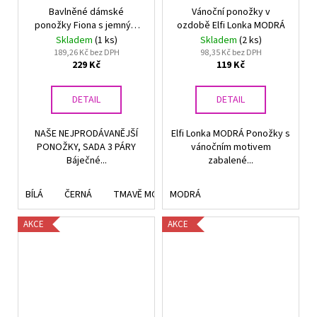
Bavlněné dámské
Vánoční ponožky v
ponožky Fiona s jemným
ozdobě Elfi Lonka MODRÁ
svěrem 3 páry
Skladem
(1 ks)
Skladem
(2 ks)
189,26 Kč bez DPH
98,35 Kč bez DPH
229 Kč
119 Kč
DETAIL
DETAIL
NAŠE NEJPRODÁVANĚJŠÍ
Elfi Lonka MODRÁ Ponožky s
PONOŽKY, SADA 3 PÁRY
vánočním motivem
Báječné...
zabalené...
BÍLÁ
ČERNÁ
TMAVĚ MODRÁ
MODRÁ
TMAVĚ ŠEDÁ
BÉŽOVÁ
AKCE
AKCE