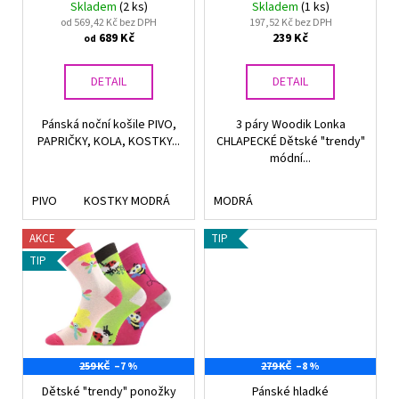
3páry
Skladem
(2 ks)
Skladem
(1 ks)
t
u
a
od 569,42 Kč bez DPH
197,52 Kč bez DPH
ů
689 Kč
239 Kč
od
k
j
t
í
DETAIL
DETAIL
ů
t
?
Pánská noční košile PIVO,
3 páry Woodik Lonka
PAPRIČKY, KOLA, KOSTKY...
CHLAPECKÉ Dětské "trendy"
módní...
PIVO
KOSTKY MODRÁ
PAPRIČKY
MODRÁ
HLEDAT
AKCE
TIP
TIP
D
o
p
o
r
259 KČ
–7 %
279 KČ
–8 %
u
Dětské "trendy" ponožky
Pánské hladké