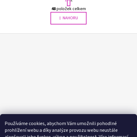
t
r
48
položek celkem
O
á
NAHORU
v
n
l
k
o
á
Z
v
d
á
á
a
n
p
c
í
í
a
p
t
r
í
v
k
y
v
ý
p
i
Používáme cookies, abychom Vám umožnili pohodlné
s
prohlížení webu a díky analýze provozu webu neustále
u