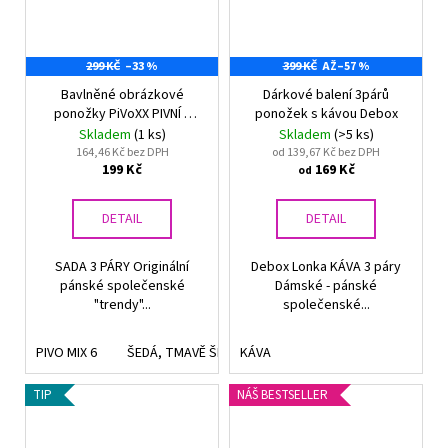
299 KČ
–33 %
399 KČ
AŽ
–57 %
Bavlněné obrázkové
Dárkové balení 3párů
ponožky PiVoXX PIVNÍ 3
ponožek s kávou Debox
páry
Skladem
(1 ks)
Skladem
(>5 ks)
164,46 Kč bez DPH
od 139,67 Kč bez DPH
199 Kč
169 Kč
od
DETAIL
DETAIL
SADA 3 PÁRY Originální
Debox Lonka KÁVA 3 páry
pánské společenské
Dámské - pánské
"trendy"...
společenské...
PIVO MIX 6
ŠEDÁ, TMAVĚ ŠEDÁ, ČERNÁ
KÁVA
TIP
NÁŠ BESTSELLER