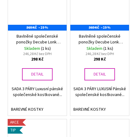
369 KČ
–19 %
369 KČ
–19 %
Bavlněné společenské
Bavlněné společenské
ponožky Decube Lonka
ponožky Decube Lonka
KOSTKY 3 páry
BAREVNÉ KOSTKY
Skladem
(1 ks)
Skladem
(1 ks)
246,28 Kč bez DPH
246,28 Kč bez DPH
298 Kč
298 Kč
DETAIL
DETAIL
SADA 3 PÁRY Luxusní pánské
SADA 3 PÁRY LUXUSNÍ Pánské
společenské kostkované...
společenské kostkované...
BAREVNÉ KOSTKY
BAREVNÉ KOSTKY
AKCE
TIP