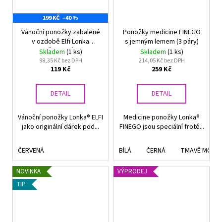
199 KČ
–40 %
Vánoční ponožky zabalené
Ponožky medicine FINEGO
v ozdobě Elfi Lonka
s jemným lemem (3 páry)
ČERVENÁ
Skladem
(1 ks)
Skladem
(1 ks)
98,35 Kč bez DPH
214,05 Kč bez DPH
119 Kč
259 Kč
DETAIL
DETAIL
Vánoční ponožky Lonka® ELFI
Medicine ponožky Lonka®
jako originální dárek pod...
FINEGO jsou speciální froté...
ČERVENÁ
BÍLÁ
ČERNÁ
TMAVĚ MODR
NOVINKA
VÝPRODEJ
TIP