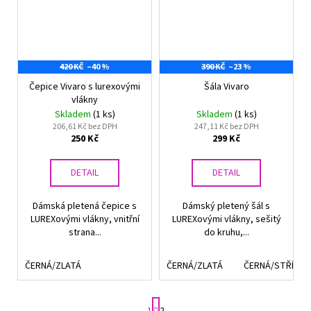
420 KČ
–40 %
390 KČ
–23 %
Čepice Vivaro s lurexovými
Šála Vivaro
vlákny
Skladem
(1 ks)
Skladem
(1 ks)
206,61 Kč bez DPH
247,11 Kč bez DPH
250 Kč
299 Kč
DETAIL
DETAIL
Dámská pletená čepice s
Dámský pletený šál s
LUREXovými vlákny, vnitřní
LUREXovými vlákny, sešitý
strana...
do kruhu,...
ČERNÁ/ZLATÁ
ČERNÁ/ZLATÁ
ČERNÁ/STŘÍBRN
S
1
2