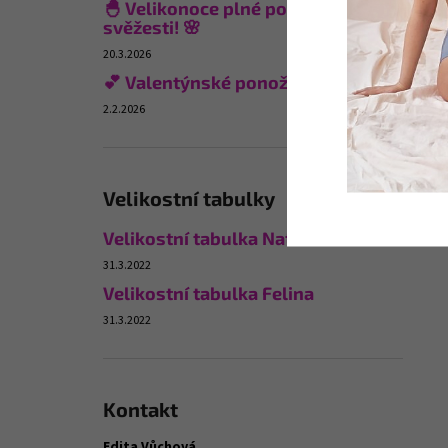
🐣 Velikonoce plné pohodlí a
svěžesti! 🌸
20.3.2026
💕 Valentýnské ponožky
2.2.2026
Velikostní tabulky
Velikostní tabulka Naturana
31.3.2022
Velikostní tabulka Felina
31.3.2022
Kontakt
Edita Vůchová