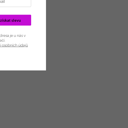
 získat slevu
resa je u nás v
ečí.
í osobních údajů