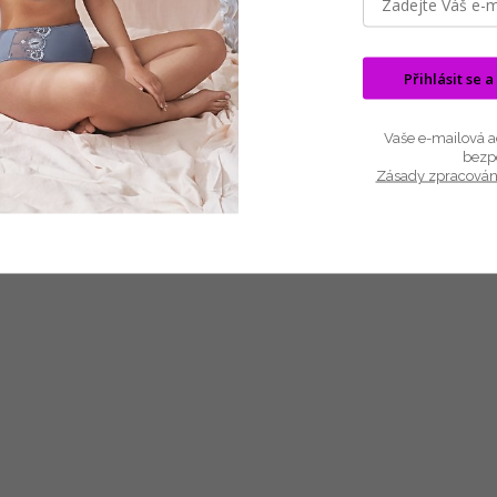
PC | polyakryl 100%
Přihlásit se a
Vaše e-mailová ad
bezp
Zásady zpracován