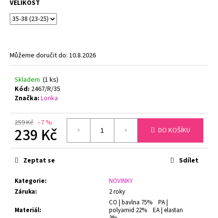
č
VELIKOST
u
j
e
m
e
Můžeme doručit do:
10.8.2026
Skladem
(1 ks)
PODPRSENKA
Kód:
2467/R/35
S
Značka:
Lonka
KOSTICÍ
FELINA
CONTURELLE
259 Kč
–7 %
PROVENCE
239 Kč
DO KOŠÍKU
80505
ČERNÁ
Měrná
1
cena:
Zeptat se
Sdílet
699
Kč
Původně:
Kategorie
:
NOVINKY
2
Záruka
:
2 roky
879
CO | bavlna 75% PA |
Kč
Materiál
:
polyamid 22% EA | elastan
3%