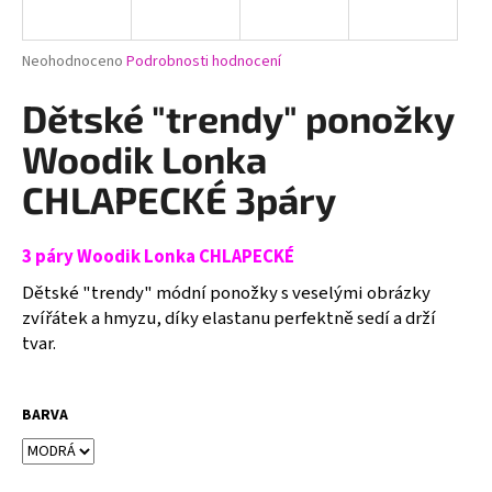
a
j
Průměrné
Neohodnoceno
Podrobnosti hodnocení
í
hodnocení
produktu
Dětské "trendy" ponožky
t
je
?
0,0
Woodik Lonka
z
5
CHLAPECKÉ 3páry
hvězdiček.
3 páry Woodik Lonka CHLAPECKÉ
HLEDAT
Dětské "trendy" módní ponožky s veselými obrázky
zvířátek a hmyzu, díky elastanu perfektně sedí a drží
tvar.
D
o
p
BARVA
o
r
u