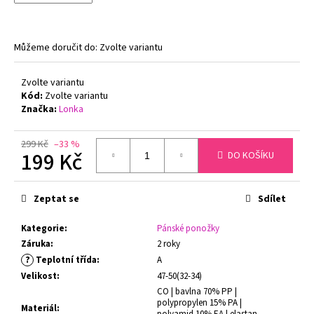
č
u
j
e
Můžeme doručit do:
Zvolte variantu
m
e
Zvolte variantu
Kód:
Zvolte variantu
Značka:
Lonka
ZMENŠOVACÍ
PODPRSENKA
MINIMIZER
299 Kč
–33 %
199 Kč
NATURANA
DO KOŠÍKU
5063
TĚLOVÁ
Měrná
cena:
719
Zeptat se
Sdílet
Kč
Původně:
Kategorie
:
Pánské ponožky
799
Záruka
:
2 roky
Kč
?
Teplotní třída
:
A
Velikost
:
47-50(32-34)
CO | bavlna 70% PP |
polypropylen 15% PA |
Materiál
:
polyamid 10% EA | elastan