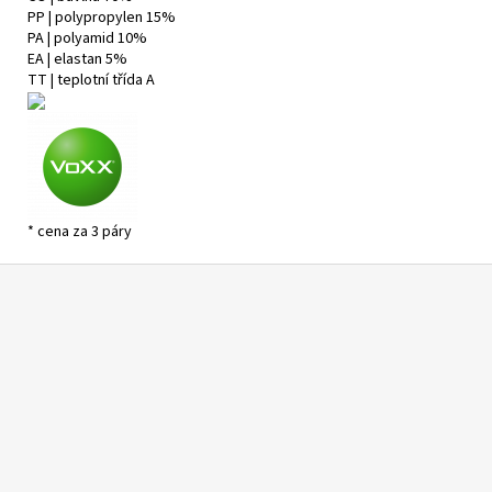
PP | polypropylen 15%
PA | polyamid 10%
EA | elastan 5%
TT | teplotní třída A
* cena za 3 páry
Z
á
p
a
t
í