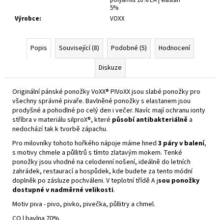
5%
Výrobce
:
VOXX
Popis
Související (8)
Podobné (5)
Hodnocení
Diskuze
Originální pánské ponožky VoXX® PIVoXX jsou slabé ponožky pro
všechny správné pivaře. Bavlněné ponožky s elastanem jsou
prodyšné a pohodlné po celý den i večer. Navíc mají ochranu ionty
stříbra v materiálu silproX®, které
působí antibakteriálně
a
nedochází tak k tvorbě zápachu.
Pro milovníky tohoto hořkého nápoje máme hned
3 páry v balení
,
s motivy chmele a půllitrů s tímto zlatavým mokem. Tenké
ponožky jsou vhodné na celodenní nošení, ideálně do letních
zahrádek, restaurací a hospůdek, kde budete za tento módní
doplněk po zásluze pochváleni. V teplotní třídě A j
sou ponožky
dostupné v nadměrné velikosti
.
Motiv piva - pivo, pivko, pivečka, půllitry a chmel.
CO | bavlna 70%