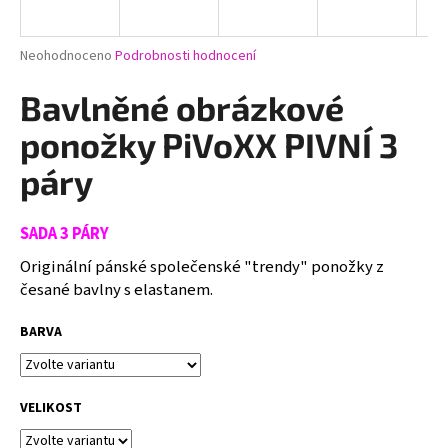
a
j
Průměrné
Neohodnoceno
Podrobnosti hodnocení
í
hodnocení
produktu
Bavlněné obrázkové
t
je
?
0,0
ponožky PiVoXX PIVNÍ 3
z
5
páry
hvězdiček.
SADA 3 PÁRY
HLEDAT
Originální pánské společenské "trendy" ponožky z
česané bavlny s elastanem.
D
BARVA
o
p
o
r
VELIKOST
u