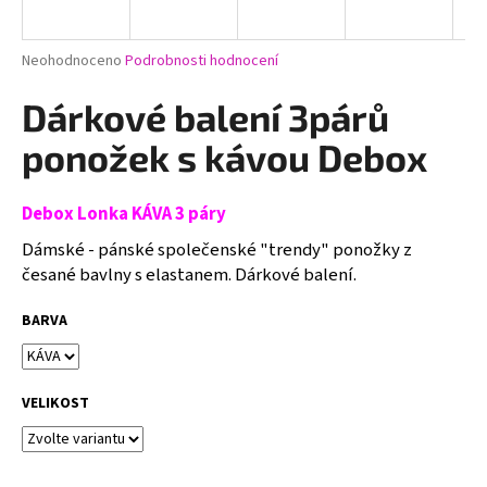
a
j
Průměrné
Neohodnoceno
Podrobnosti hodnocení
í
hodnocení
produktu
Dárkové balení 3párů
t
je
?
0,0
ponožek s kávou Debox
z
5
hvězdiček.
Debox Lonka KÁVA 3 páry
Dámské - pánské společenské "trendy" ponožky z
HLEDAT
česané bavlny s elastanem. Dárkové balení.
BARVA
D
o
p
VELIKOST
o
r
u