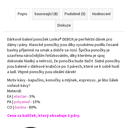
Popis
Související (8)
Podobné (5)
Hodnocení
Diskuze
Dárkové balení ponožek Lonka® DEBOX je perfektní dárek pro
dámy i pány. Klasické ponožky jsou díky vysokému podílu česané
bavlny příjemné na omak a dobře se nosí. Špička ponožky je
uzavřena náročnějším řetízkováním, díky kterému je spoj
dokonale hladký a nehrozí, že ponožka bude tlačit. Slabé ponožky
jsou balené v dárkové krabičce po 3 párech, které se k sobě hodí
a ladí. Vtipné ponožky jsou ideální dárek!
Motiv kávy - kapučíno, konvičky a mlýnek, espresso
...je libo šálek
voňavé kávy?
Materiál:
EA |
elastan
- 5%
PA |
polyamid
- 15%
CO |
bavlna
- 80%
Cena za balíček, který obsahuje 3 páry.