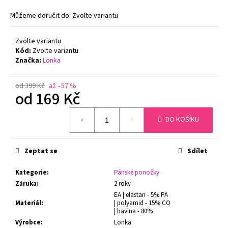
č
u
Můžeme doručit do:
Zvolte variantu
j
e
Zvolte variantu
m
Kód:
Zvolte variantu
e
Značka:
Lonka
od 399 Kč
až –57 %
ZMENŠOVACÍ
od
169 Kč
PODPRSENKA
MINIMIZER
Měrná
NATURANA
DO KOŠÍKU
cena:
5063
TĚLOVÁ
719
Zeptat se
Sdílet
Kč
Původně:
799
Kategorie
:
Pánské ponožky
Kč
Záruka
:
2 roky
EA | elastan - 5% PA
Materiál
:
| polyamid - 15% CO
| bavlna - 80%
Výrobce
:
Lonka