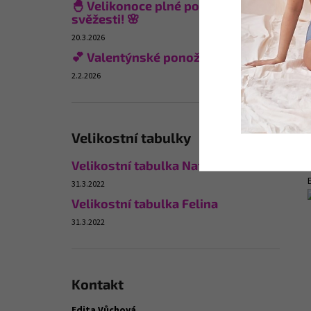
🐣 Velikonoce plné pohodlí a
svěžesti! 🌸
20.3.2026
💕 Valentýnské ponožky
2.2.2026
Velikostní tabulky
Velikostní tabulka Naturana
31.3.2022
Velikostní tabulka Felina
31.3.2022
Kontakt
Edita Vůchová