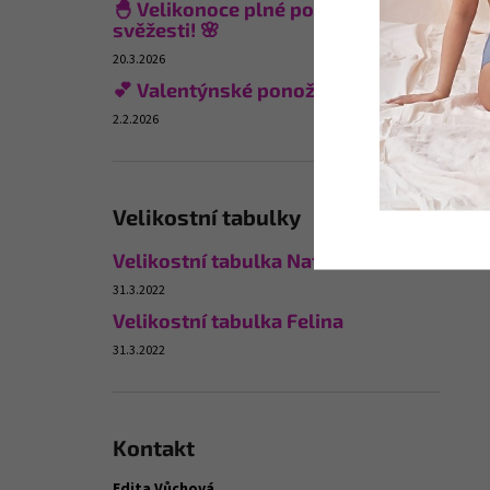
🐣 Velikonoce plné pohodlí a
svěžesti! 🌸
20.3.2026
💕 Valentýnské ponožky
2.2.2026
Velikostní tabulky
Velikostní tabulka Naturana
31.3.2022
Velikostní tabulka Felina
31.3.2022
Kontakt
Edita Vůchová