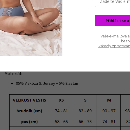
Luxusní noční košile s dlouhým rukávem.
Tato béžová noční košile se pyšní elegantním potiskem v barvě anthemio
Přihlásit se a
Je vyrobena z měkké, prodyšné viskózy a nabízí pohodlný a uvolněný střih
obepíná, což zvyšuje styl i pohodlí. Tato noční košile je ideální pro ty
Vaše e-mailová ad
námahy v sobě spojuje sofistikovanost a útulnost.
bezp
Výrobce Vamp.
Zásady zpracován
Barva: Béžová
Délka: 110 cm
Materiál:
95% Viskóza S. Jersey + 5% Elastan