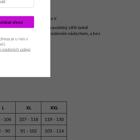
n a lichotivým výstřihem do V.
 získat slevu
 ideální pro klidné noci. Pravidelný střih ladně
, kdo oceňují klasické vzory s moderním nádechem, a bez
resa je u nás v
ečí.
í osobních údajů