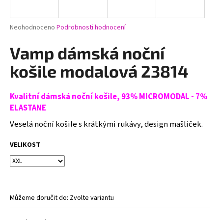
a
j
Průměrné
Neohodnoceno
Podrobnosti hodnocení
í
hodnocení
produktu
Vamp dámská noční
t
je
?
0,0
košile modalová 23814
z
5
hvězdiček.
Kvalitní dámská noční košile,
93% MICROMODAL - 7%
ELASTANE
HLEDAT
Veselá noční košile s krátkými rukávy, design mašliček.
VELIKOST
D
o
p
o
Můžeme doručit do:
Zvolte variantu
r
u