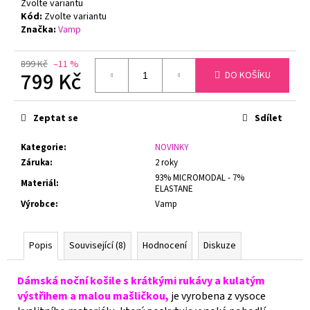
č
Zvolte variantu
u
Kód:
Zvolte variantu
Značka:
Vamp
j
e
m
899 Kč
–11 %
799 Kč
DO KOŠÍKU
e
Měrná
cena:
PODPRSENKA
Zeptat se
Sdílet
S
KOSTICÍ
Kategorie
:
NOVINKY
FELINA
Záruka
:
2 roky
RHAPSODY
205210
93% MICROMODAL - 7%
Materiál
:
BÍLÁ
ELASTANE
Výrobce
:
Vamp
1
650
Kč
Původně:
Popis
Související (8)
Hodnocení
Diskuze
2
100
Kč
Dámská noční košile s krátkými rukávy a kulatým
výstřihem a malou mašličkou,
je vyrobena z vysoce