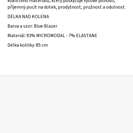
kvalitního materiálu, který poskytuje vysoké pohodlí,
příjemný pocit na dotek, prodyšnost, pružnost a odolnost.
DÉLKA NAD KOLENA
Barva a vzor: Blue Blazer
Materiál: 93% MICROMODAL - 7% ELASTANE
Délka košilky: 85 cm
Z
á
p
a
t
í