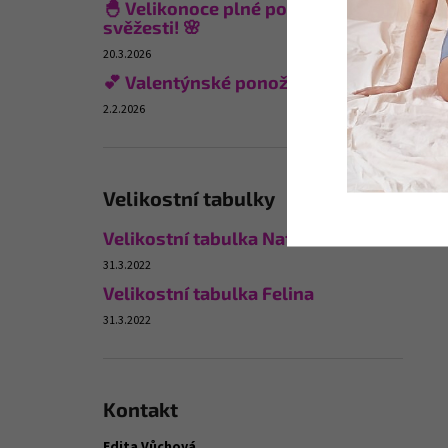
🐣 Velikonoce plné pohodlí a
svěžesti! 🌸
20.3.2026
💕 Valentýnské ponožky
2.2.2026
Velikostní tabulky
Velikostní tabulka Naturana
31.3.2022
Velikostní tabulka Felina
31.3.2022
Kontakt
Edita Vůchová