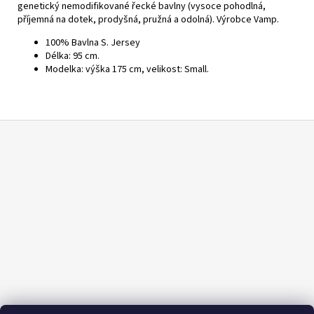
genetický nemodifikované řecké bavlny (vysoce pohodlná,
příjemná na dotek, prodyšná, pružná a odolná). Výrobce Vamp.
100% Bavlna S. Jersey
Délka: 95 cm.
Modelka: výška 175 cm, velikost: Small.
Z
á
p
a
t
í