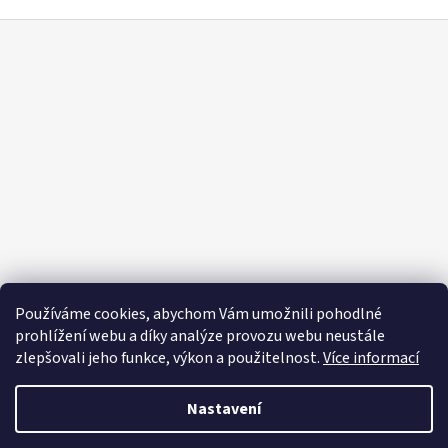
Z
á
p
a
t
í
Používáme cookies, abychom Vám umožnili pohodlné
prohlížení webu a díky analýze provozu webu neustále
zlepšovali jeho funkce, výkon a použitelnost.
Více informací
Nastavení
Vytvořil Shoptet