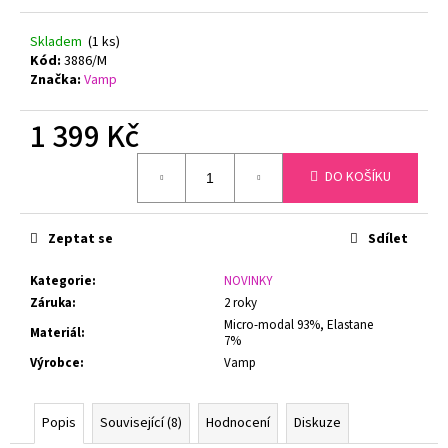
č
u
Skladem
(1 ks)
j
Kód:
3886/M
e
Značka:
Vamp
m
e
1 399 Kč
Měrná
GINA
DO KOŠÍKU
cena:
DÁMSKÉ
KALHOTKY
KLASICKÝ
STŘIH
Zeptat se
Sdílet
BAMBOO
GINA
Kategorie
:
NOVINKY
00019
Záruka
:
2 roky
199
Micro-modal 93%, Elastane
Kč
Materiál
:
7%
Původně:
Výrobce
:
Vamp
299
Kč
Popis
Související (8)
Hodnocení
Diskuze