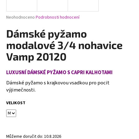
a
j
Průměrné
Neohodnoceno
Podrobnosti hodnocení
í
hodnocení
produktu
Dámské pyžamo
t
je
?
0,0
modalové 3/4 nohavice
z
5
Vamp 20120
hvězdiček.
LUXUSNÍ DÁMSKÉ PYŽAMO S CAPRI KALHOTAMI
HLEDAT
Dámské pyžamo s krajkovou vsadkou pro pocit
výjimečnosti.
D
VELIKOST
o
p
o
r
u
Můžeme doručit do:
10.8.2026