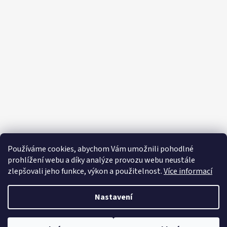
Z
á
p
a
t
í
Používáme cookies, abychom Vám umožnili pohodlné
prohlížení webu a díky analýze provozu webu neustále
zlepšovali jeho funkce, výkon a použitelnost.
Více informací
Nastavení
Vytvořil Shoptet
Copyright 2026
Editapradlo.cz
. Všechna práva vyhrazena.
Upravit