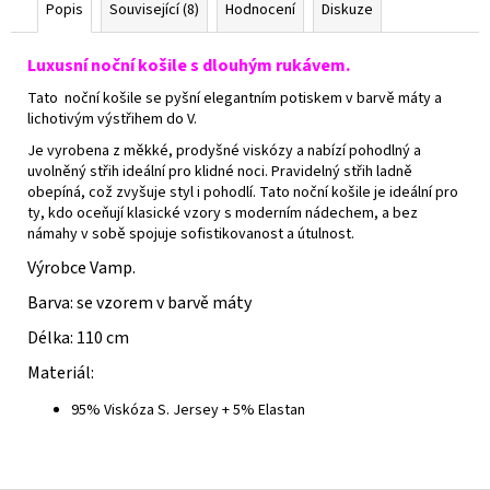
Popis
Související (8)
Hodnocení
Diskuze
Luxusní noční košile s dlouhým rukávem.
Tato noční košile se pyšní elegantním potiskem v barvě máty a
lichotivým výstřihem do V.
Je vyrobena z měkké, prodyšné viskózy a nabízí pohodlný a
uvolněný střih ideální pro klidné noci. Pravidelný střih ladně
obepíná, což zvyšuje styl i pohodlí. Tato noční košile je ideální pro
ty, kdo oceňují klasické vzory s moderním nádechem, a bez
námahy v sobě spojuje sofistikovanost a útulnost.
Výrobce Vamp.
Barva: se vzorem v barvě máty
Délka: 110 cm
Materiál:
95% Viskóza S. Jersey + 5% Elastan