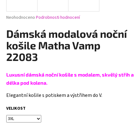
a
j
Průměrné
Neohodnoceno
Podrobnosti hodnocení
í
hodnocení
produktu
Dámská modalová noční
t
je
?
0,0
košile Matha Vamp
z
5
22083
hvězdiček.
HLEDAT
Luxusní dámská noční košile s modalem, skvělý střih a
délka pod kolena.
Elegantní košile s potiskem a výstřihem do V.
D
o
VELIKOST
p
o
r
u