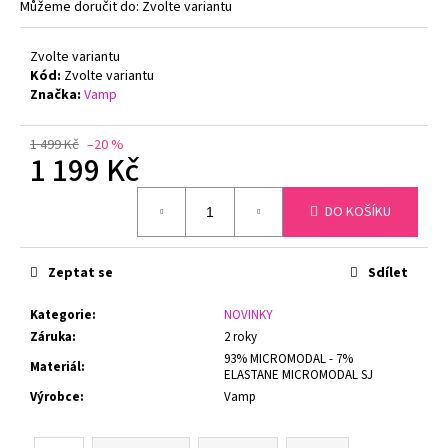
č
Můžeme doručit do:
Zvolte variantu
u
j
Zvolte variantu
e
Kód:
Zvolte variantu
m
Značka:
Vamp
e
1 499 Kč
–20 %
1 199 Kč
DÁMSKÉ
TÍLKO
Měrná
PRODLOUŽENÉ
DO KOŠÍKU
cena:
GINA
08021P
BAMBUS
Zeptat se
Sdílet
349
Kč
Původně:
Kategorie
:
NOVINKY
420
Záruka
:
2 roky
Kč
93% MICROMODAL - 7%
Materiál
:
ELASTANE MICROMODAL SJ
Výrobce
:
Vamp