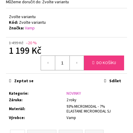
č
Můžeme doručit do:
Zvolte variantu
u
j
Zvolte variantu
e
Kód:
Zvolte variantu
m
Značka:
Vamp
e
1 499 Kč
–20 %
1 199 Kč
NATURANA
5063
Měrná
ZMENŠOVACÍ
DO KOŠÍKU
cena:
PODPRSENKA
MINIMIZER
TMAVĚ
ŠEDÁ
Zeptat se
Sdílet
729
Kč
Kategorie
:
NOVINKY
Záruka
:
2 roky
93% MICROMODAL - 7%
Materiál
:
ELASTANE MICROMODAL SJ
Výrobce
:
Vamp