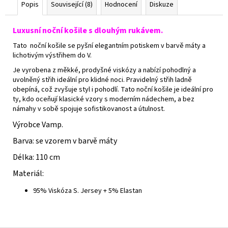
Popis
Související (8)
Hodnocení
Diskuze
Luxusní noční košile s dlouhým rukávem.
Tato noční košile se pyšní elegantním potiskem v barvě máty a
lichotivým výstřihem do V.
Je vyrobena z měkké, prodyšné viskózy a nabízí pohodlný a
uvolněný střih ideální pro klidné noci. Pravidelný střih ladně
obepíná, což zvyšuje styl i pohodlí. Tato noční košile je ideální pro
ty, kdo oceňují klasické vzory s moderním nádechem, a bez
námahy v sobě spojuje sofistikovanost a útulnost.
Výrobce Vamp.
Barva: se vzorem v barvě máty
Délka: 110 cm
Materiál:
95% Viskóza S. Jersey + 5% Elastan