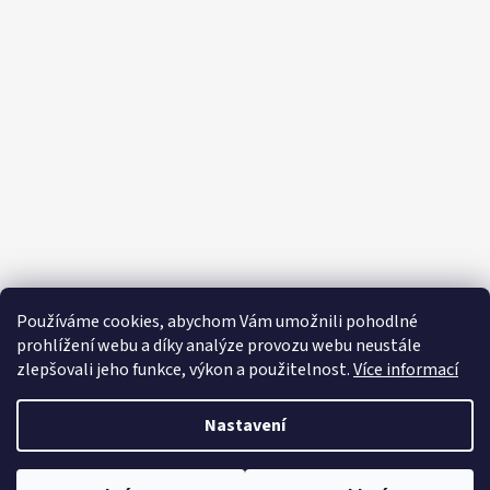
Z
á
p
a
t
í
Používáme cookies, abychom Vám umožnili pohodlné
prohlížení webu a díky analýze provozu webu neustále
zlepšovali jeho funkce, výkon a použitelnost.
Více informací
Nastavení
Vytvořil Shoptet
Copyright 2026
Editapradlo.cz
. Všechna práva vyhrazena.
Upravit