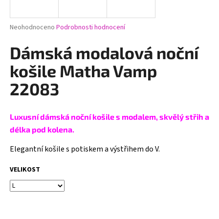
a
j
Průměrné
Neohodnoceno
Podrobnosti hodnocení
í
hodnocení
produktu
Dámská modalová noční
t
je
?
0,0
košile Matha Vamp
z
5
22083
hvězdiček.
HLEDAT
Luxusní dámská noční košile s modalem, skvělý střih a
délka pod kolena.
Elegantní košile s potiskem a výstřihem do V.
D
o
VELIKOST
p
o
r
u