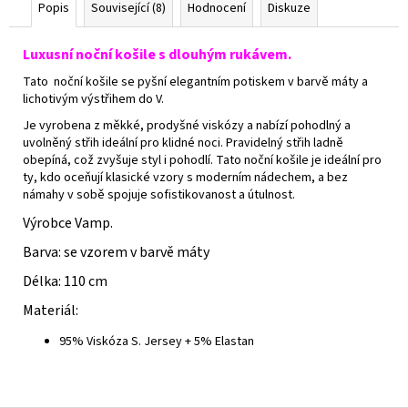
Popis
Související (8)
Hodnocení
Diskuze
Luxusní noční košile s dlouhým rukávem.
Tato noční košile se pyšní elegantním potiskem v barvě máty a
lichotivým výstřihem do V.
Je vyrobena z měkké, prodyšné viskózy a nabízí pohodlný a
uvolněný střih ideální pro klidné noci. Pravidelný střih ladně
obepíná, což zvyšuje styl i pohodlí. Tato noční košile je ideální pro
ty, kdo oceňují klasické vzory s moderním nádechem, a bez
námahy v sobě spojuje sofistikovanost a útulnost.
Výrobce Vamp.
Barva: se vzorem v barvě máty
Délka: 110 cm
Materiál:
95% Viskóza S. Jersey + 5% Elastan