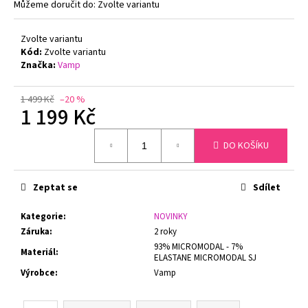
č
Můžeme doručit do:
Zvolte variantu
u
j
Zvolte variantu
e
Kód:
Zvolte variantu
m
Značka:
Vamp
e
1 499 Kč
–20 %
1 199 Kč
MINIMIZER
NATURANA
Měrná
5363
DO KOŠÍKU
cena:
BRUSINKA
699
Kč
Zeptat se
Sdílet
Kategorie
:
NOVINKY
Záruka
:
2 roky
93% MICROMODAL - 7%
Materiál
:
ELASTANE MICROMODAL SJ
Výrobce
:
Vamp