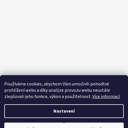
Z
á
p
a
t
í
Používáme cookies, abychom Vám umožnili pohodlné
prohlížení webu a díky analýze provozu webu neustále
zlepšovali jeho funkce, výkon a použitelnost.
Více informací
Nastavení
Vytvořil Shoptet
Copyright 2026
Editapradlo.cz
. Všechna práva vyhrazena.
Upravit