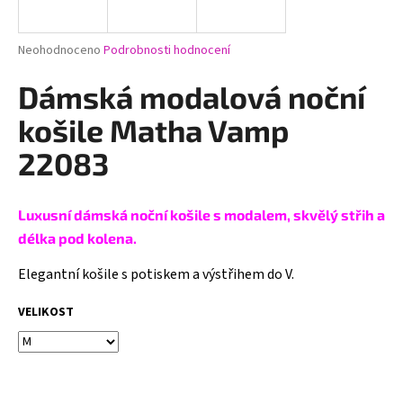
a
j
Průměrné
Neohodnoceno
Podrobnosti hodnocení
í
hodnocení
produktu
Dámská modalová noční
t
je
?
0,0
košile Matha Vamp
z
5
22083
hvězdiček.
HLEDAT
Luxusní dámská noční košile s modalem, skvělý střih a
délka pod kolena.
Elegantní košile s potiskem a výstřihem do V.
D
o
VELIKOST
p
o
r
u