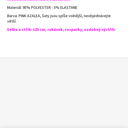
Materiál: 95% POLYESTER - 5% ELASTANE
Barva: PINK AZALEA, šaty jsou spíše volnější, neobjednávejte
větší.
Délka a střih: 125 cm, rukávek, rozparky, ozdobný výstřih.
Z
á
p
a
t
í