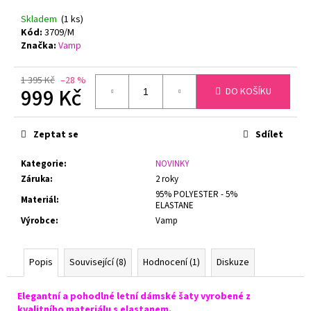
č
u
Skladem
(1 ks)
j
Kód:
3709/M
Značka:
Vamp
e
m
e
1 395 Kč
–28 %
999 Kč
DO KOŠÍKU
Měrná
ZMENŠOVACÍ
cena:
PODPRSENKA
Zeptat se
Sdílet
MINIMIZER
NATURANA
Kategorie
:
NOVINKY
5063
TĚLOVÁ
Záruka
:
2 roky
95% POLYESTER - 5%
719
Materiál
:
ELASTANE
Kč
Původně:
Výrobce
:
Vamp
799
Kč
Popis
Související (8)
Hodnocení (1)
Diskuze
Elegantní a pohodlné letní dámské šaty vyrobené z
kvalitního materiálu s elastanem.