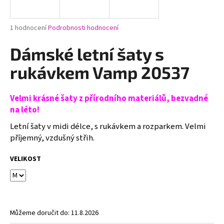
a
j
Průměrné
1 hodnocení
Podrobnosti hodnocení
í
hodnocení
produktu
Dámské letní šaty s
t
je
?
5,0
rukávkem Vamp 20537
z
5
hvězdiček.
Velmi krásné šaty z přírodního materiálů, bezvadné
na léto!
HLEDAT
Letní šaty v midi délce, s rukávkem a rozparkem. Velmi
příjemný, vzdušný střih.
D
VELIKOST
o
p
o
r
Můžeme doručit do:
11.8.2026
u