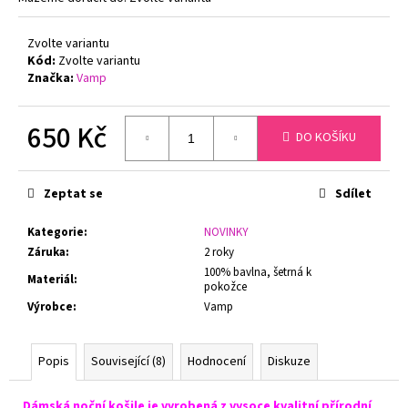
č
u
j
Zvolte variantu
Kód:
Zvolte variantu
e
Značka:
Vamp
m
e
650 Kč
DO KOŠÍKU
ZMENŠOVACÍ
Měrná
PODPRSENKA
cena:
MINIMIZER
Zeptat se
Sdílet
NATURANA
5063
Kategorie
:
NOVINKY
719
Záruka
:
2 roky
Kč
Původně:
100% bavlna, šetrná k
Materiál
:
pokožce
799
Kč
Výrobce
:
Vamp
Popis
Související (8)
Hodnocení
Diskuze
Dámská noční košile je vyrobená z vysoce kvalitní přírodní