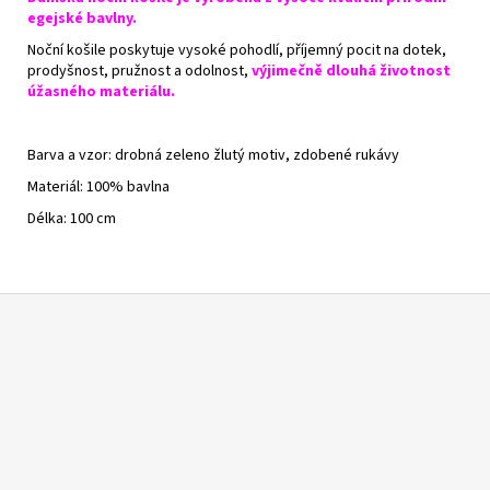
egejské bavlny.
Noční košile poskytuje vysoké pohodlí, příjemný pocit na dotek,
prodyšnost, pružnost a odolnost,
výjimečně dlouhá životnost
úžasného materiálu.
Barva a vzor: drobná zeleno žlutý motiv, zdobené rukávy
Materiál: 100% bavlna
Délka: 100 cm
Z
á
p
a
t
í