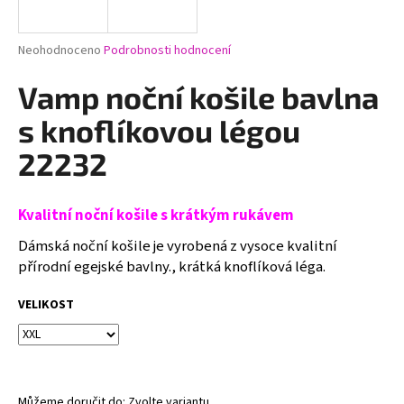
a
j
Průměrné
Neohodnoceno
Podrobnosti hodnocení
í
hodnocení
produktu
Vamp noční košile bavlna
t
je
?
0,0
s knoflíkovou légou
z
5
22232
hvězdiček.
HLEDAT
Kvalitní noční košile s krátkým rukávem
Dámská noční košile je vyrobená z vysoce kvalitní
přírodní egejské bavlny., krátká knoflíková léga.
D
VELIKOST
o
p
o
r
u
Můžeme doručit do:
Zvolte variantu