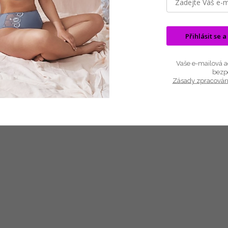
Dámská noční košile je vyrobená z vysoce kvalitní přírodní egejsk
Noční košile poskytuje vysoké pohodlí, příjemný pocit na dotek, prodyš
Přihlásit se a
životnost úžasného materiálu.
Vaše e-mailová ad
Barva a vzor: zelenkavé a růžové kytičky
bezp
Zásady zpracován
Materiál: 100% bavlna
Délka: 105 cm