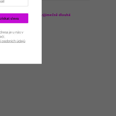
é bavlny.
nost, pružnost a odolnost,
výjimečně dlouhá
 získat slevu
resa je u nás v
ečí.
í osobních údajů