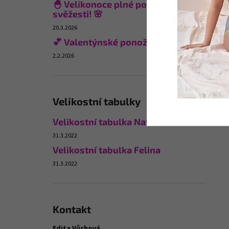
🐣 Velikonoce plné pohodlí a
svěžesti! 🌸
20.3.2026
💕 Valentýnské ponožky
2.2.2026
Velikostní tabulky
Velikostní tabulka Naturana
31.3.2022
Velikostní tabulka Felina
31.3.2022
Kontakt
Edita Vůchová