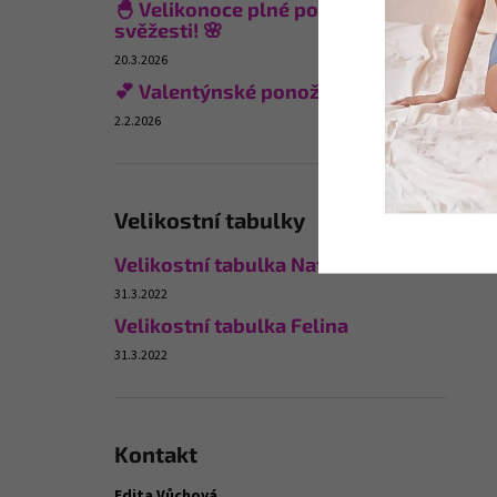
🐣 Velikonoce plné pohodlí a
svěžesti! 🌸
20.3.2026
💕 Valentýnské ponožky
2.2.2026
Velikostní tabulky
Velikostní tabulka Naturana
31.3.2022
Velikostní tabulka Felina
31.3.2022
Kontakt
Edita Vůchová