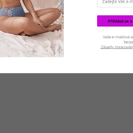
Noční košile poskytuje vysoké pohodlí, příjemný pocit na dotek, prodyš
životnost úžasného materiálu.
Přihlásit se a
Barva a vzor: drobná zeleno žlutý motiv, zdobené rukávy
Materiál: 100% bavlna
Vaše e-mailová ad
bezp
Délka: 100 cm
Zásady zpracován