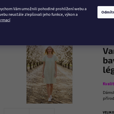
bychom Vám umožnili pohodlné prohlížení webu a
KÉ PRÁDLO
PLAVKY
LETNÍ ŠATY
NOČNÍ P
Odmít
webu neustále zlepšovali jeho funkce, výkon a
ormací
íkovou légou 22232
Co potřebujete najít?
Průměr
Neoho
NOVINKA
hodnoc
produk
HLEDAT
Va
je
0,0
ba
z
5
lé
Doporučujeme
hvězdi
Kvali
Dámská
přírod
VELIK