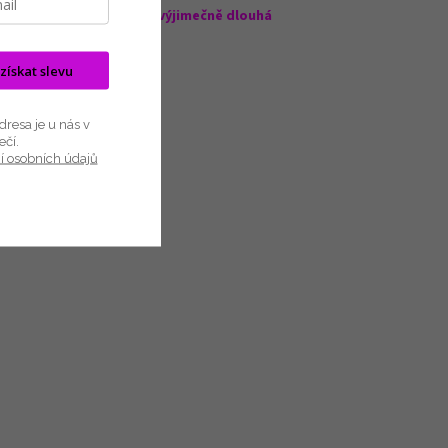
nost, pružnost a odolnost,
výjimečně dlouhá
 získat slevu
resa je u nás v
ečí.
í osobních údajů