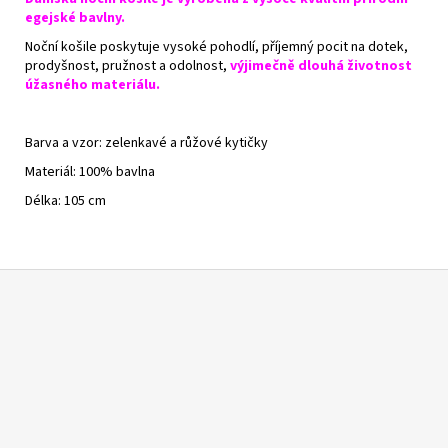
egejské bavlny.
Noční košile poskytuje vysoké pohodlí, příjemný pocit na dotek,
prodyšnost, pružnost a odolnost,
výjimečně dlouhá životnost
úžasného materiálu.
Barva a vzor: zelenkavé a růžové kytičky
Materiál: 100% bavlna
Délka: 105 cm
Z
á
p
a
t
í