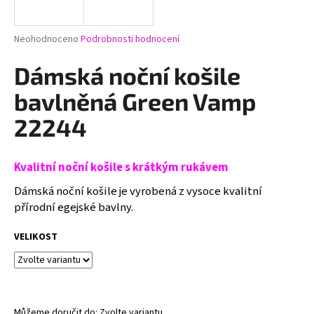
a
j
Průměrné
Neohodnoceno
Podrobnosti hodnocení
í
hodnocení
produktu
Dámská noční košile
t
je
?
0,0
bavlněná Green Vamp
z
5
22244
hvězdiček.
HLEDAT
Kvalitní noční košile s krátkým rukávem
Dámská noční košile je vyrobená z vysoce kvalitní
přírodní egejské bavlny.
D
VELIKOST
o
p
o
r
u
Můžeme doručit do:
Zvolte variantu