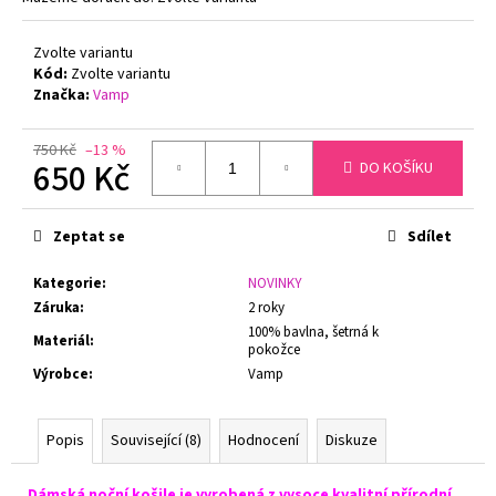
č
u
j
Zvolte variantu
Kód:
Zvolte variantu
e
Značka:
Vamp
m
e
750 Kč
–13 %
650 Kč
DO KOŠÍKU
DÁMSKÉ
Měrná
TÍLKO
PRODLOUŽENÉ
cena:
Zeptat se
Sdílet
GINA
08021P
BAMBUS
Kategorie
:
NOVINKY
Záruka
:
2 roky
349
Kč
100% bavlna, šetrná k
Materiál
:
Původně:
pokožce
420
Výrobce
:
Vamp
Kč
Popis
Související (8)
Hodnocení
Diskuze
Dámská noční košile je vyrobená z vysoce kvalitní přírodní