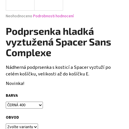
a
j
Průměrné
Neohodnoceno
Podrobnosti hodnocení
í
hodnocení
produktu
Podprsenka hladká
t
je
?
0,0
vyztužená Spacer Sans
z
5
Complexe
hvězdiček.
Nádherná podprsenka s kosticí a Spacer vyztuží po
HLEDAT
celém košíčku, velikosti až do košíčku E.
Novinka!
D
BARVA
o
p
o
r
OBVOD
u