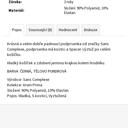
Záruka
:
2 roky
Složení: 90% Polyamid, 10%
Materiál
:
Elastan
Popis
Související (8)
Hodnocení
Diskuze
Krásná a velmi dobře padnoucí podprsenka od značky Sans
Complexe, podprsenka má kostici a Spacer výztuž po celém
košíčku.
Hladký košíček a zdobení jemnou krajkou kolem hrudníku.
BARVA: ČERNÁ, TĚLOVO PUNDROVÁ
Výrobce:
Sans Complexe
Kolekce:
Arum Prima
Složení:
90% Polyamid, 10% Elastan
Popis:
Hladká, S kosticí, Vyztužená
Z
á
p