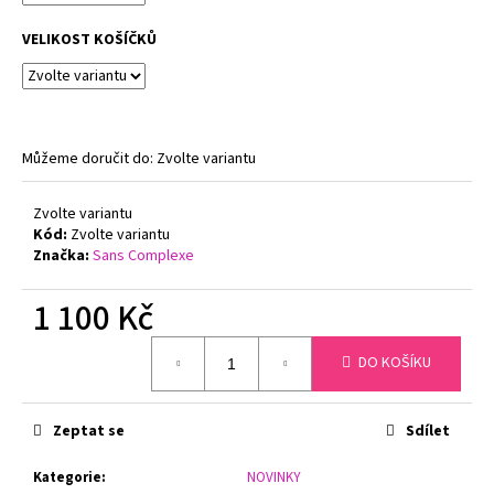
č
u
VELIKOST KOŠÍČKŮ
j
e
m
e
Můžeme doručit do:
Zvolte variantu
NATURANA
5063
Zvolte variantu
ZMENŠOVACÍ
Kód:
Zvolte variantu
PODPRSENKA
Značka:
Sans Complexe
MINIMIZER
TMAVĚ
ŠEDÁ
1 100 Kč
729
Měrná
Kč
DO KOŠÍKU
cena:
Zeptat se
Sdílet
Kategorie
:
NOVINKY