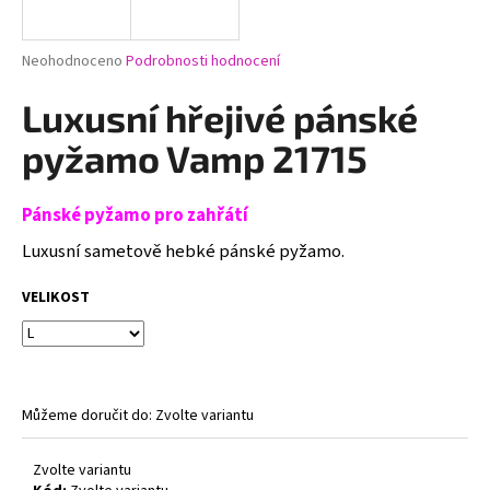
a
j
Průměrné
Neohodnoceno
Podrobnosti hodnocení
í
hodnocení
produktu
Luxusní hřejivé pánské
t
je
?
0,0
pyžamo Vamp 21715
z
5
hvězdiček.
Pánské pyžamo pro zahřátí
Luxusní sametově hebké pánské pyžamo.
HLEDAT
VELIKOST
D
o
p
Můžeme doručit do:
Zvolte variantu
o
r
u
Zvolte variantu