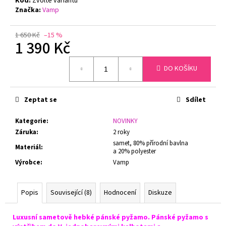
Kód:
Zvolte variantu
č
Značka:
Vamp
u
j
e
1 650 Kč
–15 %
1 390 Kč
m
e
Měrná
DO KOŠÍKU
cena:
ZMENŠOVACÍ
PODPRSENKA
Zeptat se
Sdílet
MINIMIZER
NATURANA
5063
Kategorie
:
NOVINKY
Záruka
:
2 roky
719
Kč
samet, 80% přírodní bavlna
Materiál
:
Původně:
a 20% polyester
799
Výrobce
:
Vamp
Kč
Popis
Související (8)
Hodnocení
Diskuze
Luxusní sametově hebké pánské pyžamo.
Pánské pyžamo s