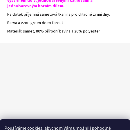
výstřihem do V, jednobarevnými kalhotami a
jednobarevným horním dílem.
Na dotek příjemná sametová tkanina pro chladné zimní dny.
Barva a vzor: green deep forest
Materiál: samet, 80% přírodní bavlna a 20% polyester
Z
á
p
a
t
í
Používáme cookies, abychom Vám umožnili pohodlné