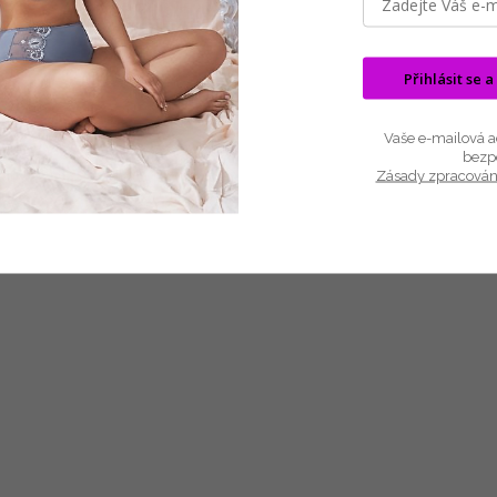
Krátký pohodlný střih doplňují praktické postranní kapsy a dec
jemný moderní detail, malý rozparek. Ideální kousek na dovol
Přihlásit se a
letní dny, kdy se chcete cítit pohodlně a zároveň žensky.
Výrobce:
DKNY Sleepwear
Vaše e-mailová ad
Kolekce:
Next Gen Classics
bezp
Složení:
95% Viskóza, 5% Spandex
Zásady zpracován
Šaty jsou opravdu mimoádně příjemné, doporučuji!!