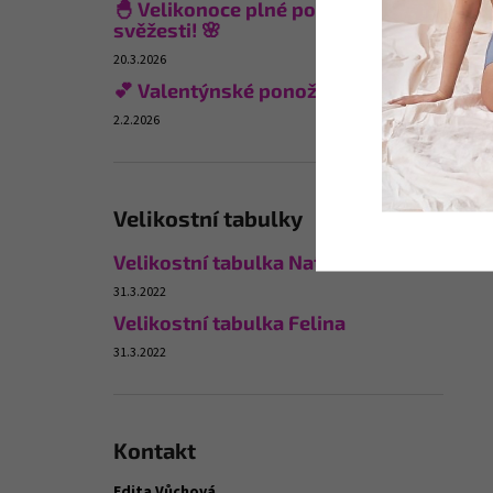
🐣 Velikonoce plné pohodlí a
svěžesti! 🌸
20.3.2026
💕 Valentýnské ponožky
2.2.2026
Velikostní tabulky
Velikostní tabulka Naturana
31.3.2022
Velikostní tabulka Felina
31.3.2022
Kontakt
Edita Vůchová