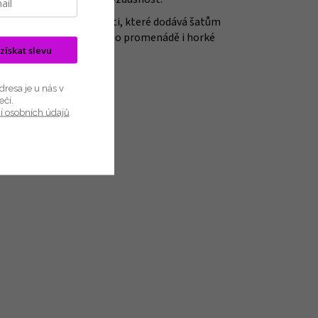
entní logo na přední části, které dodává šatům
enou u moře, procházky po promenádě i horké
 získat slevu
resa je u nás v
ečí.
í osobních údajů