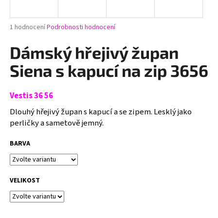
a
j
Průměrné
1 hodnocení
Podrobnosti hodnocení
í
hodnocení
produktu
Dámský hřejivý župan
t
je
?
5,0
Siena s kapucí na zip 3656
z
5
hvězdiček.
Vestis 36 56
Dlouhý hřejivý župan s kapucí a se zipem. Lesklý jako
HLEDAT
perličky a sametově jemný.
BARVA
D
o
p
VELIKOST
o
r
u