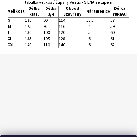
tabulka velikostí župany Vestis - SIENA se zipem
Délka
Délka
Obvod
Délka
Velikost
Náramenice
klas.
3/4
uzavřený
rukávu
S
120
90
114
13.5
57
M
125
95
116
14
59
L
130
100
120
15
60
XL
135
105
128
16
61
XXL
140
110
140
16
62
Z
á
p
a
t
í