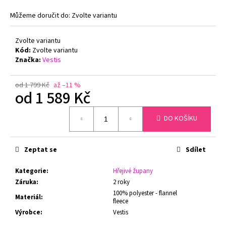
č
u
Můžeme doručit do:
Zvolte variantu
j
e
Zvolte variantu
m
Kód:
Zvolte variantu
e
Značka:
Vestis
od 1 799 Kč
až –11 %
PODPRSENKA
od
1 589 Kč
S
KOSTICÍ
Měrná
FELINA
DO KOŠÍKU
cena:
CONTURELLE
PROVENCE
80505
ČERNÁ
Zeptat se
Sdílet
1
699
Kategorie
:
Hřejivé župany
Kč
Záruka
:
2 roky
Původně:
100% polyester - flannel
2
Materiál
:
fleece
879
Kč
Výrobce
:
Vestis