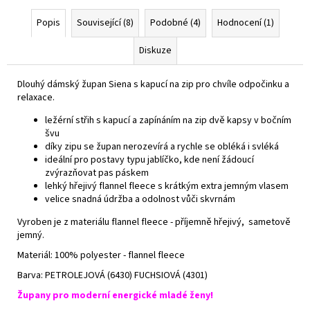
Popis
Související (8)
Podobné (4)
Hodnocení (1)
Diskuze
Dlouhý dámský župan Siena s kapucí na zip pro chvíle odpočinku a
relaxace.
ležérní střih s kapucí a zapínáním na zip dvě kapsy v bočním
švu
díky zipu se župan nerozevírá a rychle se obléká i svléká
ideální pro postavy typu jablíčko, kde není žádoucí
zvýrazňovat pas páskem
lehký hřejivý flannel fleece s krátkým extra jemným vlasem
velice snadná údržba a odolnost vůči skvrnám
Vyroben je z materiálu flannel fleece - příjemně hřejivý, sametově
jemný.
Materiál: 100% polyester - flannel fleece
Barva: PETROLEJOVÁ (6430) FUCHSIOVÁ (4301)
Župany pro moderní energické mladé ženy!