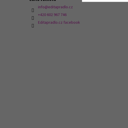
info
@
editapradlo.cz
+420 602 967 746
Editapradlo.cz facebook