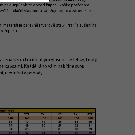
ním pak uzpůsobíte obvod županu vašim potřebám.
ělé izolační vlastnosti. Udržuje teplo a zároveň je
 materiál je barevně i tvarově stálý. Praní a sušení na
ho županu.
eriálu s extra dlouhým vlasem. Je lehký, teplý,
ma kapsami. Každé ráno vám nabídne svou
ní, uvolnění a pohody.