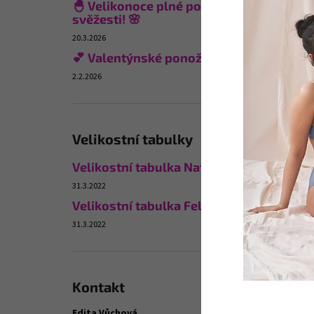
🐣 Velikonoce plné pohodlí a
svěžesti! 🌸
20.3.2026
💕 Valentýnské ponožky
2.2.2026
Velikostní tabulky
Velikostní tabulka Naturana
31.3.2022
Velikostní tabulka Felina
31.3.2022
Kontakt
Edita Vůchová