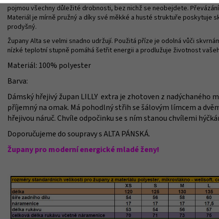
pojmou všechny důležité drobnosti, bez nichž se neobejdete. Převázá
Materiál je mírně pružný a díky své měkké a husté struktuře poskytuje skv
prodyšný.
Župany Alta se velmi snadno udržují. Použitá příze je odolná vůči skvrnám,
nízké teplotní stupně pomáhá šetřit energii a prodlužuje životnost vaše
Materiál: 100% polyester
Barva:
Dámský hřejivý župan LILLY extra je zhotoven z nadýchaného mat
příjemný na omak. Má pohodlný střih se šálovým límcem a dvě
hřejivou náruč. Chvíle odpočinku se s ním stanou chvílemi hýčká
Doporučujeme do soupravy s ALTA PÁNSKÁ.
Župany pro moderní energické mladé ženy!