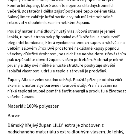
Župany z kolekce Alta jsou lehké a zároveň příjemně hřejivé
komfortní župany, které oceníte nejen za chladných zimních
večerů. Dostatečná délka zajistí potřebné teplo celému tělu.
Šálový límec zahřeje krční partie a vy tak můžete pohodlně
relaxovat v dlouhém luxusním hebkém županu.
Použitý materiál má dlouhý hustý vlas, lícová strana je jemně
lesklá, rubová strana pak připomíná ovčí kožešinu a spolu tvoří
elegantní kombinaci, která vynikne na lemech kapes a rukávů a na
velkém šálovém límci. Dvě prostorné nakládané kapsy pojmou
všechny důležité drobnosti, bez nichž se neobejdete. Převázáním
pak uzpůsobíte obvod županu vašim potřebám. Materiál je mírně
pružný a díky své měkké a husté struktuře poskytuje skvělé
izolační vlastnosti. Udržuje teplo a zároveň je prodyšný.
Župany Alta se velmi snadno udržují. Použitá příze je odolná vůči
skvrnám, materiál je barevně i tvarově stálý. Praní a sušení na
nízké teplotní stupně pomáhá šetřit energii a prodlužuje životnost
vašeho županu.
Materiál: 100% polyester
Barva:
Dámský hřejivý župan LILLY extra je zhotoven z
nadýchaného materiálu s extra dlouhým vlasem. Je lehký,