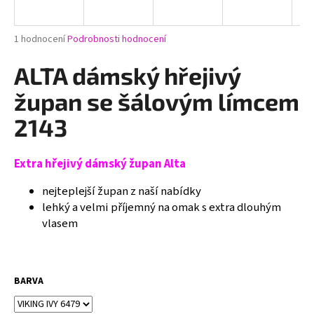
a
j
Průměrné
1 hodnocení
Podrobnosti hodnocení
í
hodnocení
produktu
ALTA dámský hřejivý
t
je
?
5,0
župan se šálovým límcem
z
5
2143
hvězdiček.
Extra hřejivý dámský župan Alta
HLEDAT
nejteplejší župan z naší nabídky
lehký a velmi příjemný na omak s extra dlouhým
D
vlasem
o
p
o
BARVA
r
u