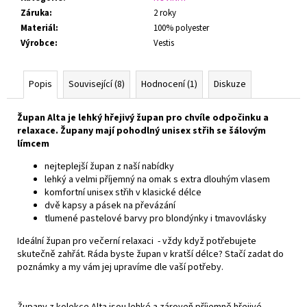
Záruka
:
2 roky
Materiál
:
100% polyester
Výrobce
:
Vestis
Popis
Související (8)
Hodnocení (1)
Diskuze
Župan Alta je lehký hřejivý župan pro chvíle odpočinku a
relaxace. Župany mají pohodlný unisex střih se šálovým
límcem
nejteplejší župan z naší nabídky
lehký a velmi příjemný na omak s extra dlouhým vlasem
komfortní unisex střih v klasické délce
dvě kapsy a pásek na převázání
tlumené pastelové barvy pro blondýnky i tmavovlásky
Ideální župan pro večerní relaxaci - vždy když potřebujete
skutečně zahřát. Ráda byste župan v kratší délce? Stačí zadat do
poznámky a my vám jej upravíme dle vaší potřeby.