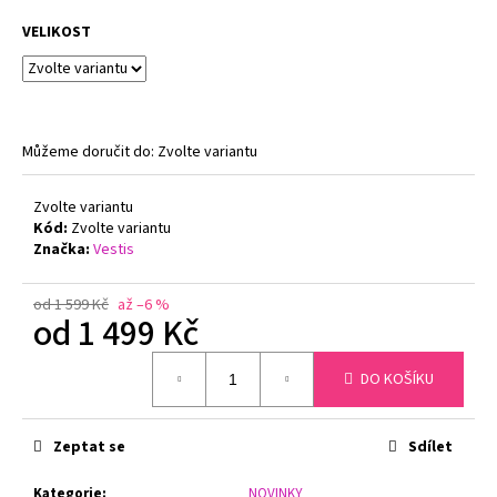
č
u
VELIKOST
j
e
m
e
Můžeme doručit do:
Zvolte variantu
PODPRSENKA
Zvolte variantu
S
KOSTICÍ
Kód:
Zvolte variantu
FELINA
Značka:
Vestis
CONTURELLE
PROVENCE
80505
od 1 599 Kč
až –6 %
od
1 499 Kč
ČERNÁ
1
Měrná
699
DO KOŠÍKU
cena:
Kč
Původně:
2
879
Zeptat se
Sdílet
Kč
Kategorie
:
NOVINKY