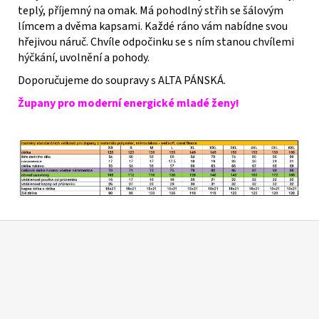
teplý, příjemný na omak. Má pohodlný střih se šálovým
límcem a dvěma kapsami. Každé ráno vám nabídne svou
hřejivou náruč. Chvíle odpočinku se s ním stanou chvílemi
hýčkání, uvolnění a pohody.
Doporučujeme do soupravy s ALTA PÁNSKÁ.
Župany pro moderní energické mladé ženy!
Z
á
p
a
t