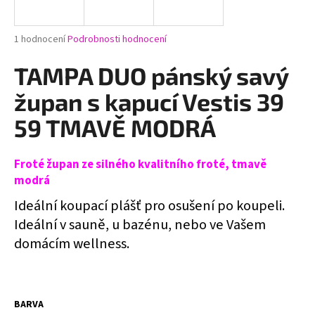
a
j
Průměrné
1 hodnocení
Podrobnosti hodnocení
í
hodnocení
produktu
TAMPA DUO pánský savý
t
je
?
5,0
župan s kapucí Vestis 39
z
5
59 TMAVĚ MODRÁ
hvězdiček.
Froté župan ze silného kvalitního froté, tmavě
HLEDAT
modrá
Ideální koupací plášť pro osušení po koupeli.
Ideální v sauně, u bazénu, nebo ve Vašem
D
o
domácím wellness.
p
o
r
u
BARVA