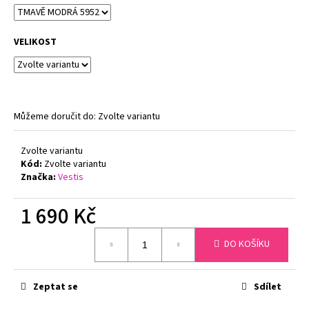
č
u
j
VELIKOST
e
m
e
Můžeme doručit do:
Zvolte variantu
FLORA
DÁMSKÝ
HŘEJIVÝ
Zvolte variantu
ŽUPAN
Kód:
Zvolte variantu
SE
ŠÁLOVÝM
Značka:
Vestis
LÍMCEM
VESTIS
1 690 Kč
25
56
Měrná
1
DO KOŠÍKU
cena:
360
Kč
Zeptat se
Sdílet