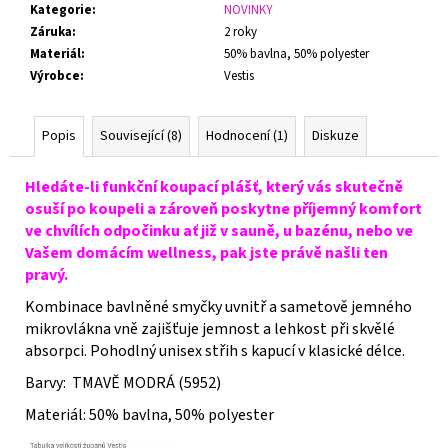
Kategorie
:
NOVINKY
Záruka
:
2 roky
Materiál
:
50% bavlna, 50% polyester
Výrobce
:
Vestis
Popis
Související (8)
Hodnocení (1)
Diskuze
Hledáte-li funkční koupací plášť, který vás skutečně
osuší po koupeli a zároveň poskytne příjemný komfort
ve chvílích odpočinku ať již v sauně, u bazénu, nebo ve
Vašem domácím wellness, pak jste právě našli ten
pravý.
Kombinace bavlněné smyčky uvnitř a sametově jemného
mikrovlákna vně zajišťuje jemnost a lehkost při skvělé
absorpci. Pohodlný unisex střih s kapucí v klasické délce.
Barvy: TMAVĚ MODRÁ (5952)
Materiál: 50% bavlna, 50% polyester