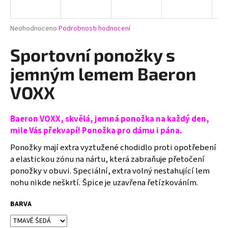
a
j
Průměrné
Neohodnoceno
Podrobnosti hodnocení
í
hodnocení
produktu
Sportovní ponožky s
t
je
?
0,0
jemným lemem Baeron
z
5
VOXX
hvězdiček.
Baeron VOXX, skvělá, jemná ponožka na každý den,
HLEDAT
mile Vás překvapí! Ponožka pro dámu i pána.
Ponožky mají extra vyztužené chodidlo proti opotřebení
a elastickou zónu na nártu, která zabraňuje přetočení
D
ponožky v obuvi. Speciální, extra volný nestahující lem
o
nohu nikde neškrtí. Špice je uzavřena řetízkováním.
p
o
BARVA
r
u