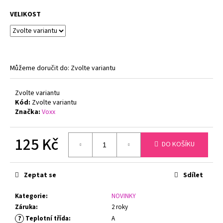
č
u
VELIKOST
j
e
m
e
Můžeme doručit do:
Zvolte variantu
ZMENŠOVACÍ
Zvolte variantu
PODPRSENKA
MINIMIZER
Kód:
Zvolte variantu
NATURANA
Značka:
Voxx
5063
719
125 Kč
Kč
DO KOŠÍKU
Původně:
Měrná
799
Kč
cena:
Zeptat se
Sdílet
Kategorie
:
NOVINKY
Záruka
:
2 roky
?
Teplotní třída
:
A