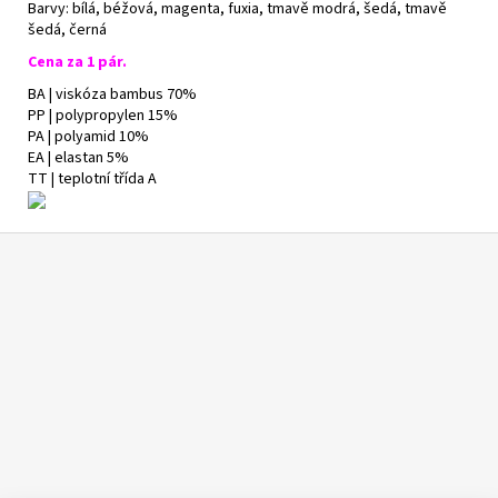
Barvy: bílá, béžová, magenta, fuxia, tmavě modrá, šedá, tmavě
šedá, černá
Cena za 1 pár.
BA | viskóza bambus 70%
PP | polypropylen 15%
PA | polyamid 10%
EA | elastan 5%
TT | teplotní třída A
Z
á
p
a
t
í