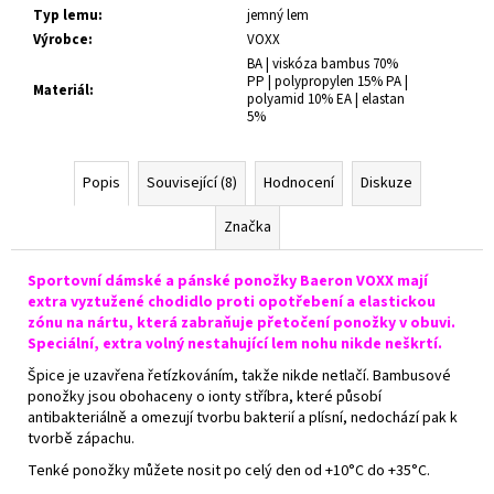
Typ lemu
:
jemný lem
Výrobce
:
VOXX
BA | viskóza bambus 70%
PP | polypropylen 15% PA |
Materiál
:
polyamid 10% EA | elastan
5%
Popis
Související (8)
Hodnocení
Diskuze
Značka
Sportovní dámské a pánské ponožky Baeron VOXX mají
extra vyztužené chodidlo proti opotřebení a elastickou
zónu na nártu, která zabraňuje přetočení ponožky v obuvi.
Speciální, extra volný nestahující lem nohu nikde neškrtí.
Špice je uzavřena řetízkováním, takže nikde netlačí. Bambusové
ponožky jsou obohaceny o ionty stříbra, které působí
antibakteriálně a omezují tvorbu bakterií a plísní, nedochází pak k
tvorbě zápachu.
Tenké ponožky můžete nosit po celý den od +10°C do +35°C.