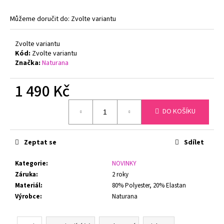
č
u
Můžeme doručit do:
Zvolte variantu
j
e
Zvolte variantu
m
Kód:
Zvolte variantu
e
Značka:
Naturana
1 490 Kč
GINA
DÁMSKÉ
KALHOTKY
Měrná
KLASICKÝ
DO KOŠÍKU
cena:
STŘIH
BAMBOO
GINA
Zeptat se
Sdílet
00019
199
Kategorie
:
NOVINKY
Kč
Záruka
:
2 roky
Původně:
299
Materiál
:
80% Polyester, 20% Elastan
Kč
Výrobce
:
Naturana