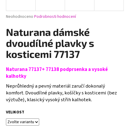
a
j
Průměrné
Neohodnoceno
Podrobnosti hodnocení
í
hodnocení
produktu
Naturana dámské
t
je
?
0,0
dvoudílné plavky s
z
5
kosticemi 77137
hvězdiček.
Naturana 77137+ 77138 podprsenka a vysoké
HLEDAT
kalhotky
Neprůhledný a pevný materiál zaručí dokonalý
komfort.
Dvoudílné plavky, košíčky s kosticemi (bez
D
výztuže), klasický vysoký střih kalhotek.
o
p
VELIKOST
o
r
u