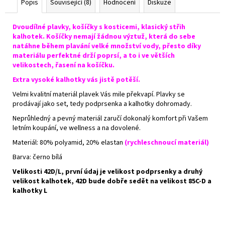
Popis
Související (8)
Hodnocení
Diskuze
Dvoudílné plavky, košíčky s kosticemi, klasický střih
kalhotek. Košíčky nemají žádnou výztuž, která do sebe
natáhne během plavání velké množství vody, přesto díky
materiálu perfektné drží poprsí, a to i ve větších
velikostech, řasení na košíčku.
Extra vysoké kalhotky vás jistě potěší.
Velmi kvalitní materiál plavek Vás mile překvapí. Plavky se
prodávají jako set, tedy podprsenka a kalhotky dohromady.
Neprůhledný a pevný materiál zaručí dokonalý komfort při Vašem
letním koupání, ve wellness a na dovolené.
Materiál:
80% polyamid, 20% elastan
(r
ychleschnoucí materiál)
Barva: černo bílá
Velikosti 42D/L, první údaj je velikost podprsenky a druhý
velikost kalhotek, 42D bude dobře sedět na velikost 85C-D a
kalhotky L