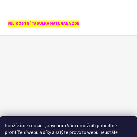
VELIKOSTNÍ TABULKA NATURANA ZDE
Z
á
p
a
t
í
Používáme cookies, abychom Vám umožnili pohodlné
prohlížení webu a díky analýze provozu webu neustále