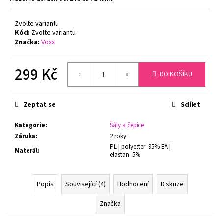
č
u
j
Zvolte variantu
Kód:
Zvolte variantu
e
Značka:
Voxx
m
e
299 Kč
DO KOŠÍKU
DÁMSKÉ
Měrná
TÍLKO
cena:
PRODLOUŽENÉ
Zeptat se
Sdílet
GINA
08021P
BAMBUS
Kategorie
:
Šály a čepice
Záruka
:
2 roky
349
Kč
PL | polyester 95% EA |
Materál
:
elastan 5%
Původně:
420
Kč
Popis
Související (4)
Hodnocení
Diskuze
Značka