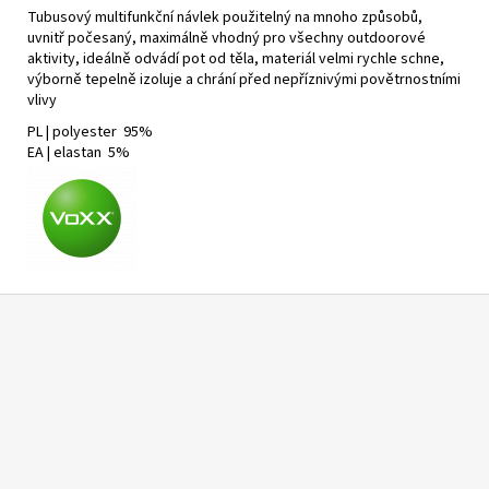
Tubusový multifunkční návlek použitelný na mnoho způsobů,
uvnitř počesaný, maximálně vhodný pro všechny outdoorové
aktivity, ideálně odvádí pot od těla, materiál velmi rychle schne,
výborně tepelně izoluje a chrání před nepříznivými povětrnostními
vlivy
PL | polyester 95%
EA | elastan 5%
Z
á
p
a
t
í