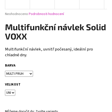
a
j
Průměrné
Neohodnoceno
Podrobnosti hodnocení
í
hodnocení
produktu
Multifunkční návlek Solid
t
je
?
0,0
VOXX
z
5
hvězdiček.
Multifunkční návlek, uvnitř počesaný, ideální pro
chladné dny.
HLEDAT
BARVA
D
VELIKOST
o
p
o
r
u
Můžeme doručit do:
Zvolte variantu