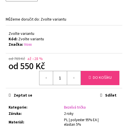
č
u
j
e
Můžeme doručit do:
Zvolte variantu
m
e
Zvolte variantu
Kód:
Zvolte variantu
Značka:
Voxx
PODPRSENKA
S
KOSTICEMI
od 769 Kč
až –28 %
od
550 Kč
FELINA
MOMENTS
519
Měrná
DO KOŠÍKU
TMAVĚ
cena:
MODRÁ
1
547
Zeptat se
Sdílet
Kč
Původně:
Kategorie
:
Bezešvá trička
1
Záruka
:
2 roky
799
Kč
PL | polyester 95% EA |
Materiál
:
elastan 5%