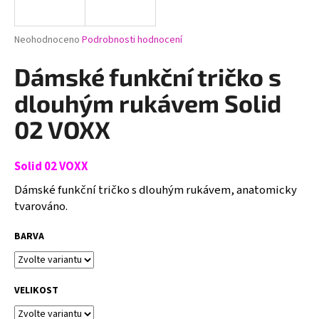
a
j
Průměrné
Neohodnoceno
Podrobnosti hodnocení
í
hodnocení
produktu
Dámské funkční tričko s
t
je
?
0,0
dlouhým rukávem Solid
z
5
02 VOXX
hvězdiček.
Solid 02 VOXX
HLEDAT
Dámské funkční tričko s dlouhým rukávem, anatomicky
tvarováno.
D
BARVA
o
p
o
r
VELIKOST
u