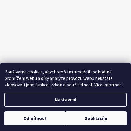
p
a
t
í
Používáme cookies, abychom Vám umožnili pohodlné
prohlížení webu a díky analýze provozu webu neustále
zlepšovali jeho funkce, výkon a použitelnost.
Více informací
Nastavení
Vytvořil Shoptet
Copyright 2026
Editapradlo.cz
. Všechna práva vyhrazena.
Upravit
Odmítnout
Souhlasím
nastavení cookies
Letní šaty, plavky 🎀