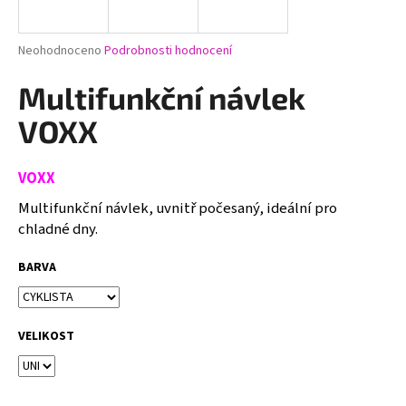
a
j
Průměrné
Neohodnoceno
Podrobnosti hodnocení
í
hodnocení
produktu
Multifunkční návlek
t
je
?
0,0
VOXX
z
5
hvězdiček.
VOXX
Multifunkční návlek, uvnitř počesaný, ideální pro
HLEDAT
chladné dny.
BARVA
D
o
p
VELIKOST
o
r
u