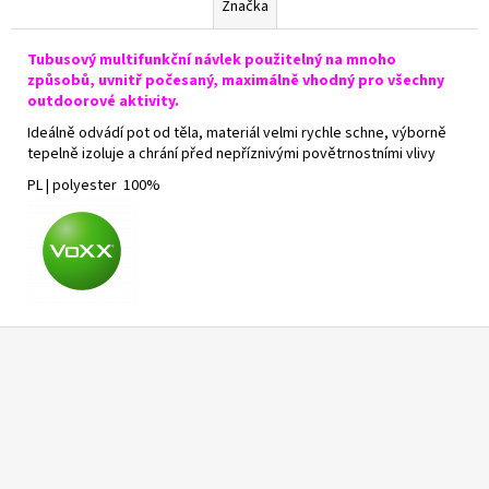
Značka
Tubusový multifunkční návlek použitelný na mnoho
způsobů, uvnitř počesaný, maximálně vhodný pro všechny
outdoorové aktivity.
Ideálně odvádí pot od těla, materiál velmi rychle schne, výborně
tepelně izoluje a chrání před nepříznivými povětrnostními vlivy
PL | polyester 100%
Z
á
p
a
t
í