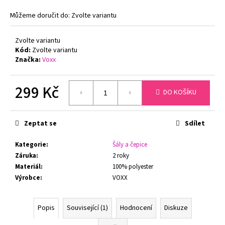
č
u
Můžeme doručit do:
Zvolte variantu
j
e
Zvolte variantu
m
Kód:
Zvolte variantu
e
Značka:
Voxx
PODPRSENKA
299 Kč
DO KOŠÍKU
S
KOSTICÍ
Měrná
FELINA
cena:
CONTURELLE
Zeptat se
Sdílet
PROVENCE
80505
Kategorie
:
Šály a čepice
ČERNÁ
Záruka
:
2 roky
1
Materiál
:
100% polyester
699
Kč
Výrobce
:
VOXX
Původně:
2
879
Popis
Související (1)
Hodnocení
Diskuze
Kč